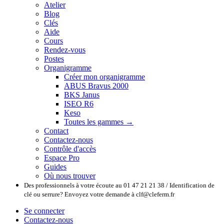
Atelier
Blog
Clés
Aide
Cours
Rendez-vous
Postes
Organigramme
Créer mon organigramme
ABUS Bravus 2000
BKS Janus
ISEO R6
Keso
Toutes les gammes →
Contact
Contactez-nous
Contrôle d'accès
Espace Pro
Guides
Où nous trouver
Des professionnels à votre écoute au 01 47 21 21 38 / Identification de
clé ou serrure? Envoyez votre demande à clf@cleferm.fr
Se connecter
Contactez-nous