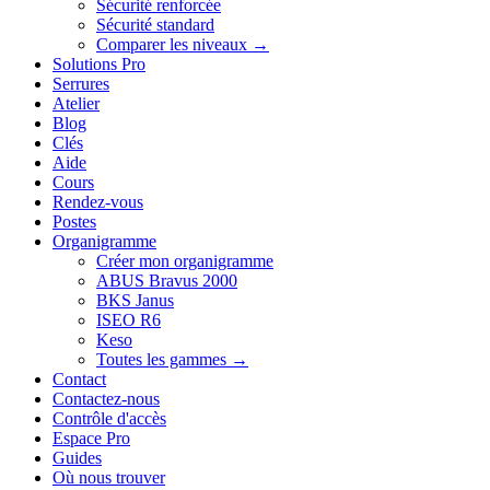
Sécurité renforcée
Sécurité standard
Comparer les niveaux →
Solutions Pro
Serrures
Atelier
Blog
Clés
Aide
Cours
Rendez-vous
Postes
Organigramme
Créer mon organigramme
ABUS Bravus 2000
BKS Janus
ISEO R6
Keso
Toutes les gammes →
Contact
Contactez-nous
Contrôle d'accès
Espace Pro
Guides
Où nous trouver