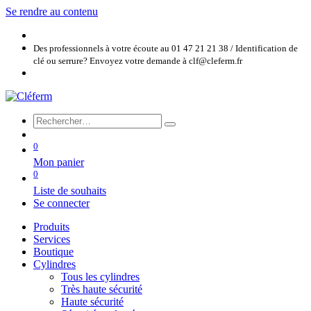
Se rendre au contenu
Des professionnels à votre écoute au 01 47 21 21 38 / Identification de
clé ou serrure? Envoyez votre demande à clf@cleferm.fr
0
Mon panier
0
Liste de souhaits
Se connecter
Produits
Services
Boutique
Cylindres
Tous les cylindres
Très haute sécurité
Haute sécurité