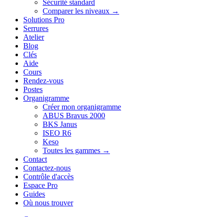
Sécurité standard
Comparer les niveaux →
Solutions Pro
Serrures
Atelier
Blog
Clés
Aide
Cours
Rendez-vous
Postes
Organigramme
Créer mon organigramme
ABUS Bravus 2000
BKS Janus
ISEO R6
Keso
Toutes les gammes →
Contact
Contactez-nous
Contrôle d'accès
Espace Pro
Guides
Où nous trouver