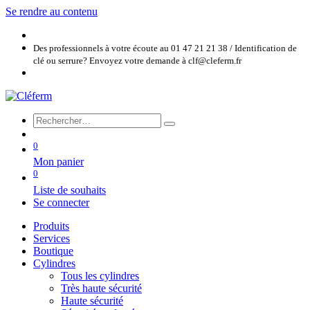
Se rendre au contenu
Des professionnels à votre écoute au 01 47 21 21 38 / Identification de
clé ou serrure? Envoyez votre demande à clf@cleferm.fr
0
Mon panier
0
Liste de souhaits
Se connecter
Produits
Services
Boutique
Cylindres
Tous les cylindres
Très haute sécurité
Haute sécurité