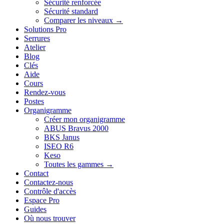
Sécurité renforcée
Sécurité standard
Comparer les niveaux →
Solutions Pro
Serrures
Atelier
Blog
Clés
Aide
Cours
Rendez-vous
Postes
Organigramme
Créer mon organigramme
ABUS Bravus 2000
BKS Janus
ISEO R6
Keso
Toutes les gammes →
Contact
Contactez-nous
Contrôle d'accès
Espace Pro
Guides
Où nous trouver