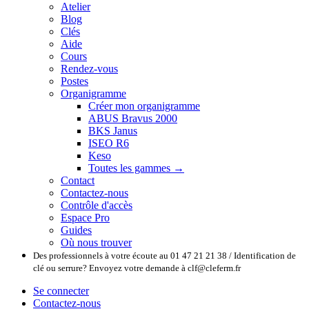
Atelier
Blog
Clés
Aide
Cours
Rendez-vous
Postes
Organigramme
Créer mon organigramme
ABUS Bravus 2000
BKS Janus
ISEO R6
Keso
Toutes les gammes →
Contact
Contactez-nous
Contrôle d'accès
Espace Pro
Guides
Où nous trouver
Des professionnels à votre écoute au 01 47 21 21 38 / Identification de
clé ou serrure? Envoyez votre demande à clf@cleferm.fr
Se connecter
Contactez-nous