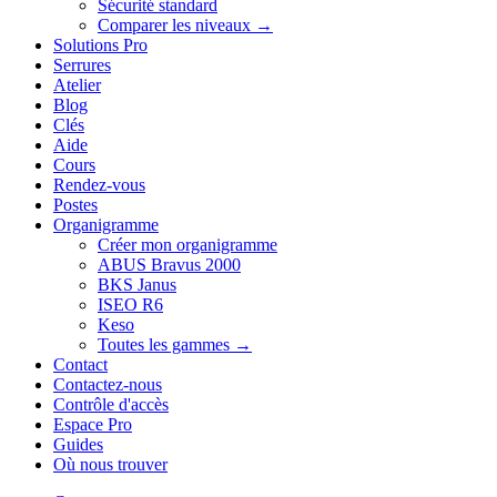
Sécurité standard
Comparer les niveaux →
Solutions Pro
Serrures
Atelier
Blog
Clés
Aide
Cours
Rendez-vous
Postes
Organigramme
Créer mon organigramme
ABUS Bravus 2000
BKS Janus
ISEO R6
Keso
Toutes les gammes →
Contact
Contactez-nous
Contrôle d'accès
Espace Pro
Guides
Où nous trouver