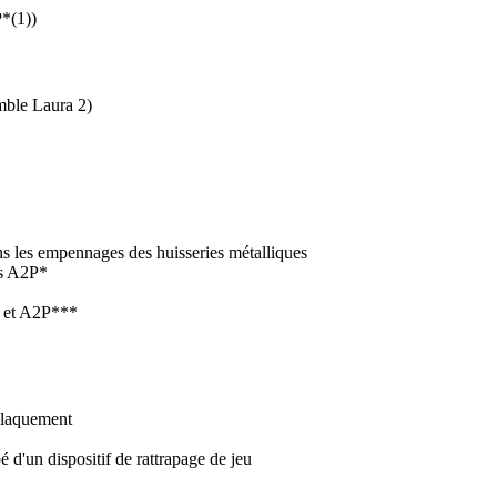
P*(1))
mble Laura 2)
ns les empennages des huisseries métalliques
ns A2P*
* et A2P***
 claquement
é d'un dispositif de rattrapage de jeu