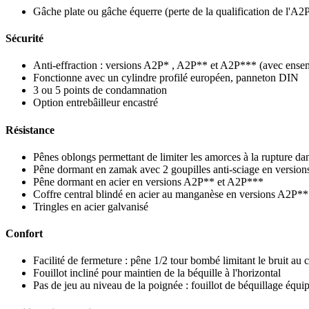
Gâche plate ou gâche équerre (perte de la qualification de l'A2
Sécurité
Anti-effraction : versions A2P* , A2P** et A2P*** (avec ense
Fonctionne avec un cylindre profilé européen, panneton DIN
3 ou 5 points de condamnation
Option entrebâilleur encastré
Résistance
Pênes oblongs permettant de limiter les amorces à la rupture da
Pêne dormant en zamak avec 2 goupilles anti-sciage en versio
Pêne dormant en acier en versions A2P** et A2P***
Coffre central blindé en acier au manganèse en versions A2P*
Tringles en acier galvanisé
Confort
Facilité de fermeture : pêne 1/2 tour bombé limitant le bruit au
Fouillot incliné pour maintien de la béquille à l'horizontal
Pas de jeu au niveau de la poignée : fouillot de béquillage équip