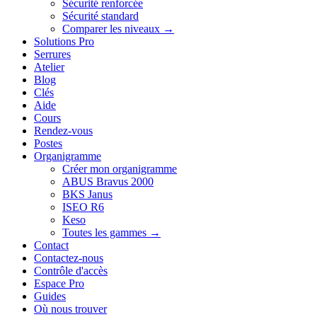
Sécurité renforcée
Sécurité standard
Comparer les niveaux →
Solutions Pro
Serrures
Atelier
Blog
Clés
Aide
Cours
Rendez-vous
Postes
Organigramme
Créer mon organigramme
ABUS Bravus 2000
BKS Janus
ISEO R6
Keso
Toutes les gammes →
Contact
Contactez-nous
Contrôle d'accès
Espace Pro
Guides
Où nous trouver