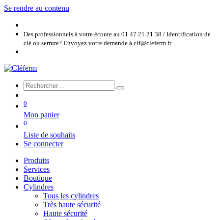
Se rendre au contenu
Des professionnels à votre écoute au 01 47 21 21 38 / Identification de
clé ou serrure? Envoyez votre demande à clf@cleferm.fr
0
Mon panier
0
Liste de souhaits
Se connecter
Produits
Services
Boutique
Cylindres
Tous les cylindres
Très haute sécurité
Haute sécurité