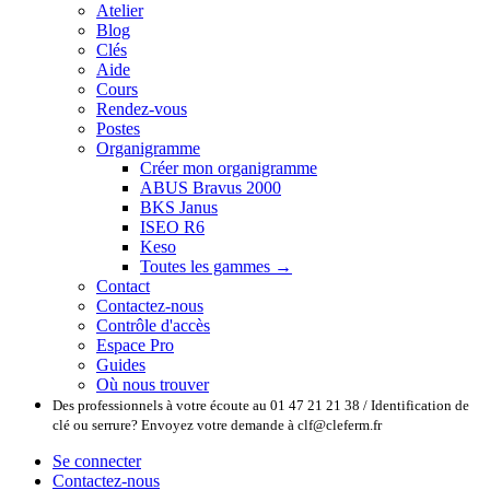
Atelier
Blog
Clés
Aide
Cours
Rendez-vous
Postes
Organigramme
Créer mon organigramme
ABUS Bravus 2000
BKS Janus
ISEO R6
Keso
Toutes les gammes →
Contact
Contactez-nous
Contrôle d'accès
Espace Pro
Guides
Où nous trouver
Des professionnels à votre écoute au 01 47 21 21 38 / Identification de
clé ou serrure? Envoyez votre demande à clf@cleferm.fr
Se connecter
Contactez-nous