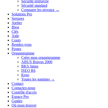
Sécurité renforcée
Sécurité standard
Comparer les niveaux →
Solutions Pro
Serrures
Atelier
Blog
Clés
Aide
Cours
Rendez-vous
Postes
Organigramme
Créer mon organigramme
ABUS Bravus 2000
BKS Janus
ISEO R6
Keso
Toutes les gammes →
Contact
Contactez-nous
Contrôle d'accès
Espace Pro
Guides
Où nous trouver