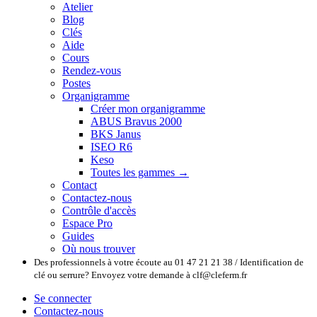
Atelier
Blog
Clés
Aide
Cours
Rendez-vous
Postes
Organigramme
Créer mon organigramme
ABUS Bravus 2000
BKS Janus
ISEO R6
Keso
Toutes les gammes →
Contact
Contactez-nous
Contrôle d'accès
Espace Pro
Guides
Où nous trouver
Des professionnels à votre écoute au 01 47 21 21 38 / Identification de
clé ou serrure? Envoyez votre demande à clf@cleferm.fr
Se connecter
Contactez-nous