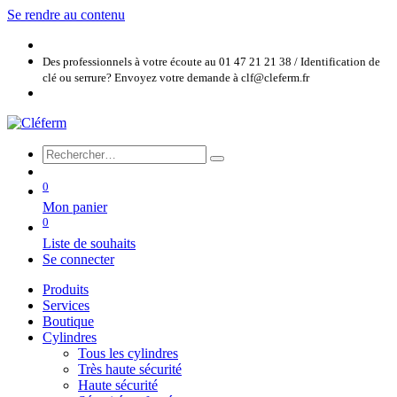
Se rendre au contenu
Des professionnels à votre écoute au 01 47 21 21 38 / Identification de
clé ou serrure? Envoyez votre demande à clf@cleferm.fr
0
Mon panier
0
Liste de souhaits
Se connecter
Produits
Services
Boutique
Cylindres
Tous les cylindres
Très haute sécurité
Haute sécurité