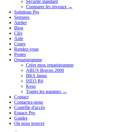
Sécurité standard
Comparer les niveaux →
Solutions Pro
Serrures
Atelier
Blog
Clés
Aide
Cours
Rendez-vous
Postes
Organigramme
Créer mon organigramme
ABUS Bravus 2000
BKS Janus
ISEO R6
Keso
Toutes les gammes →
Contact
Contactez-nous
Contrôle d'accès
Espace Pro
Guides
Où nous trouver