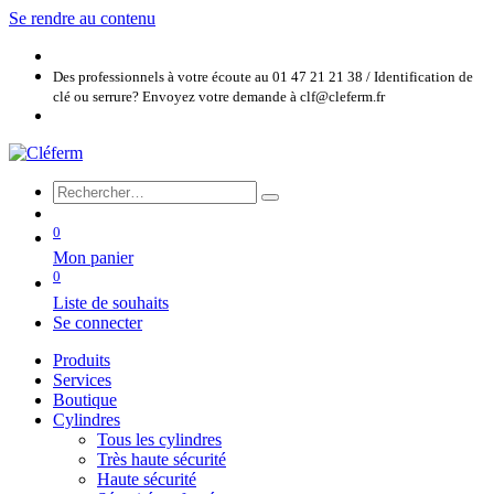
Se rendre au contenu
Des professionnels à votre écoute au 01 47 21 21 38 / Identification de
clé ou serrure? Envoyez votre demande à clf@cleferm.fr
0
Mon panier
0
Liste de souhaits
Se connecter
Produits
Services
Boutique
Cylindres
Tous les cylindres
Très haute sécurité
Haute sécurité