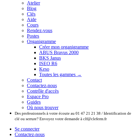
Atelier
Blog
Clés
Aide
Cours
Rendez-vous
Postes
Organigramme
Créer mon organigramme
ABUS Bravus 2000
BKS Janus
ISEO R6
Keso
Toutes les gammes →
Contact
Contactez-nous
Contrôle d'accès
Espace Pro
Guides
Où nous trouver
Des professionnels à votre écoute au 01 47 21 21 38 / Identification de
clé ou serrure? Envoyez votre demande à clf@cleferm.fr
Se connecter
Contactez-nous