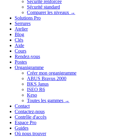
Sécurité renforcée
Sécurité standard
Comparer les niveaux →
Solutions Pro
Serrures
Atelier
Blog
Clés
Aide
Cours
Rendez-vous
Postes
Organigramme
Créer mon organigramme
ABUS Bravus 2000
BKS Janus
ISEO R6
Keso
Toutes les gammes →
Contact
Contactez-nous
Contrôle d'accès
Espace Pro
Guides
Où nous trouver