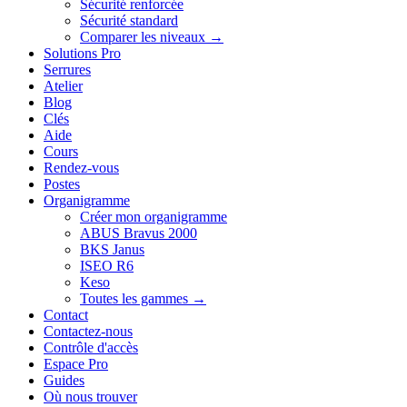
Sécurité renforcée
Sécurité standard
Comparer les niveaux →
Solutions Pro
Serrures
Atelier
Blog
Clés
Aide
Cours
Rendez-vous
Postes
Organigramme
Créer mon organigramme
ABUS Bravus 2000
BKS Janus
ISEO R6
Keso
Toutes les gammes →
Contact
Contactez-nous
Contrôle d'accès
Espace Pro
Guides
Où nous trouver