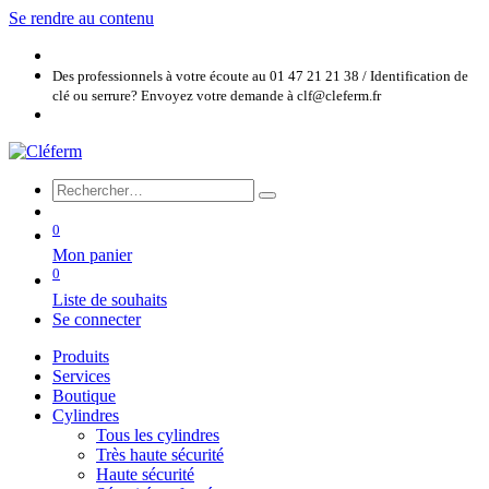
Se rendre au contenu
Des professionnels à votre écoute au 01 47 21 21 38 / Identification de
clé ou serrure? Envoyez votre demande à clf@cleferm.fr
0
Mon panier
0
Liste de souhaits
Se connecter
Produits
Services
Boutique
Cylindres
Tous les cylindres
Très haute sécurité
Haute sécurité