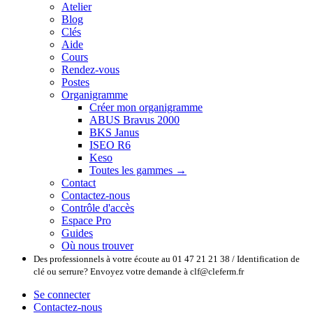
Atelier
Blog
Clés
Aide
Cours
Rendez-vous
Postes
Organigramme
Créer mon organigramme
ABUS Bravus 2000
BKS Janus
ISEO R6
Keso
Toutes les gammes →
Contact
Contactez-nous
Contrôle d'accès
Espace Pro
Guides
Où nous trouver
Des professionnels à votre écoute au 01 47 21 21 38 / Identification de
clé ou serrure? Envoyez votre demande à clf@cleferm.fr
Se connecter
Contactez-nous