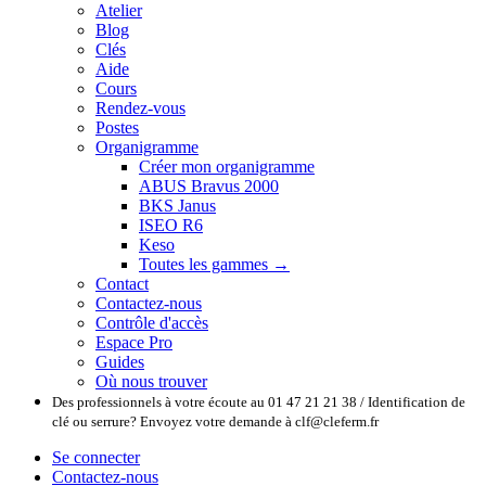
Atelier
Blog
Clés
Aide
Cours
Rendez-vous
Postes
Organigramme
Créer mon organigramme
ABUS Bravus 2000
BKS Janus
ISEO R6
Keso
Toutes les gammes →
Contact
Contactez-nous
Contrôle d'accès
Espace Pro
Guides
Où nous trouver
Des professionnels à votre écoute au 01 47 21 21 38 / Identification de
clé ou serrure? Envoyez votre demande à clf@cleferm.fr
Se connecter
Contactez-nous