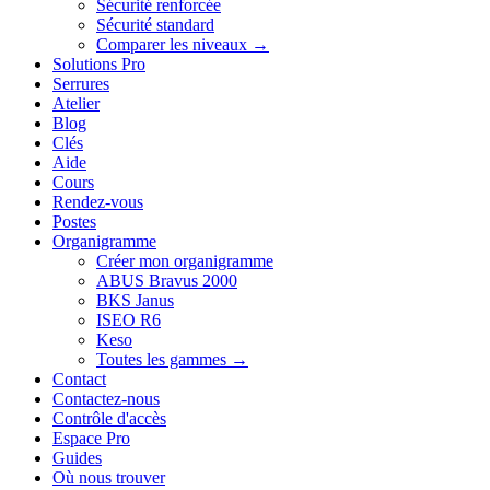
Sécurité renforcée
Sécurité standard
Comparer les niveaux →
Solutions Pro
Serrures
Atelier
Blog
Clés
Aide
Cours
Rendez-vous
Postes
Organigramme
Créer mon organigramme
ABUS Bravus 2000
BKS Janus
ISEO R6
Keso
Toutes les gammes →
Contact
Contactez-nous
Contrôle d'accès
Espace Pro
Guides
Où nous trouver