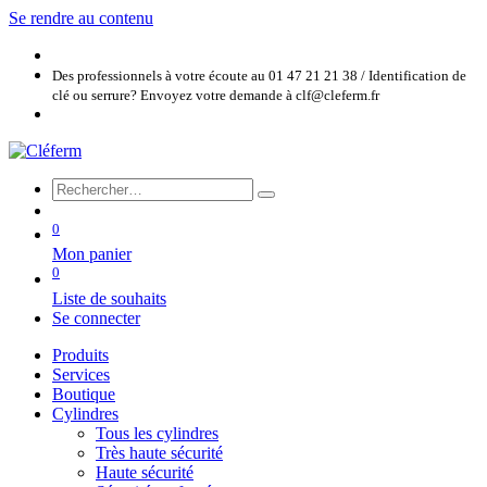
Se rendre au contenu
Des professionnels à votre écoute au 01 47 21 21 38 / Identification de
clé ou serrure? Envoyez votre demande à clf@cleferm.fr
0
Mon panier
0
Liste de souhaits
Se connecter
Produits
Services
Boutique
Cylindres
Tous les cylindres
Très haute sécurité
Haute sécurité