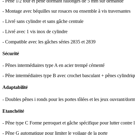
- Pêne 1/2 tour et pêne dormant rallongés de 5 mm sur demande
- Montage avec béquilles sur rosaces ou ensemble à vis traversantes
- Livré sans cylindre et sans gâche centrale
- Livré avec 1 vis inox de cylindre
- Compatible avec les gâches séries 2835 et 2839
Sécurité
- Pênes intermédiaires type A en acier trempé cémenté
- Pêne intermédiaires type B avec crochet basculant + pênes cylindriq
Adaptabilité
- Doubles pênes i ronds pour les portes tôlées et les jeux ouvrant/dorm
Etanchéité
- Pêne type C Forme perroquet et gâche spécifique pour lutter contre l'
- Pêne G automatique pour limiter le voilage de la porte