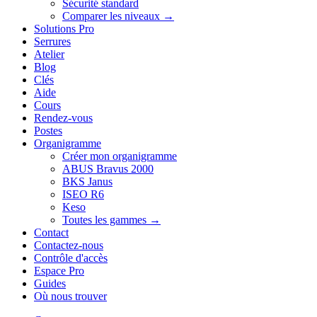
Sécurité standard
Comparer les niveaux →
Solutions Pro
Serrures
Atelier
Blog
Clés
Aide
Cours
Rendez-vous
Postes
Organigramme
Créer mon organigramme
ABUS Bravus 2000
BKS Janus
ISEO R6
Keso
Toutes les gammes →
Contact
Contactez-nous
Contrôle d'accès
Espace Pro
Guides
Où nous trouver