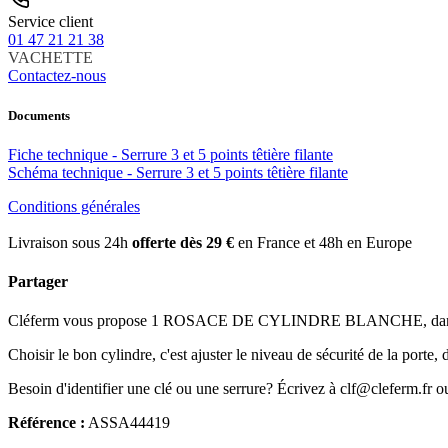
Service client
01 47 21 21 38
VACHETTE
Contactez-nous
Documents
Fiche technique - Serrure 3 et 5 points têtière filante
Schéma technique - Serrure 3 et 5 points têtière filante
Conditions générales
Livraison sous 24h
offerte dès 29 €
en France et 48h en Europe
Partager
Cléferm vous propose 1 ROSACE DE CYLINDRE BLANCHE, dans sa 
Choisir le bon cylindre, c'est ajuster le niveau de sécurité de la porte,
Besoin d'identifier une clé ou une serrure? Écrivez à clf@cleferm.fr o
Référence :
ASSA44419