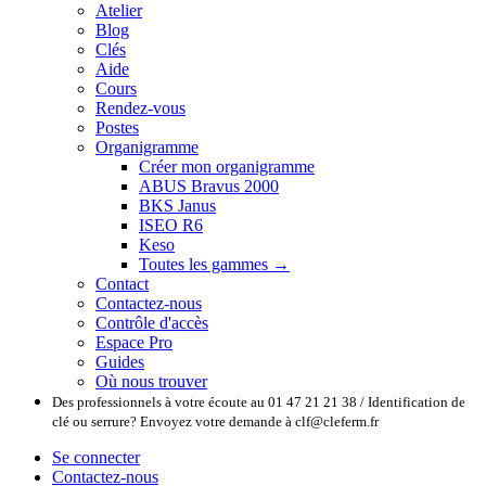
Atelier
Blog
Clés
Aide
Cours
Rendez-vous
Postes
Organigramme
Créer mon organigramme
ABUS Bravus 2000
BKS Janus
ISEO R6
Keso
Toutes les gammes →
Contact
Contactez-nous
Contrôle d'accès
Espace Pro
Guides
Où nous trouver
Des professionnels à votre écoute au 01 47 21 21 38 / Identification de
clé ou serrure? Envoyez votre demande à clf@cleferm.fr
Se connecter
Contactez-nous