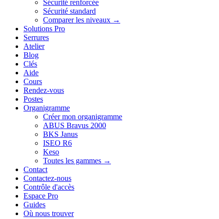
Sécurité renforcée
Sécurité standard
Comparer les niveaux →
Solutions Pro
Serrures
Atelier
Blog
Clés
Aide
Cours
Rendez-vous
Postes
Organigramme
Créer mon organigramme
ABUS Bravus 2000
BKS Janus
ISEO R6
Keso
Toutes les gammes →
Contact
Contactez-nous
Contrôle d'accès
Espace Pro
Guides
Où nous trouver