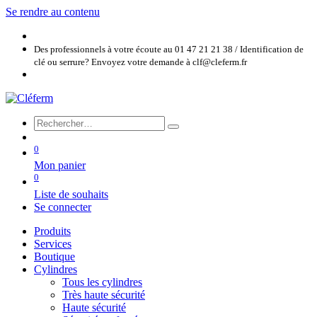
Se rendre au contenu
Des professionnels à votre écoute au 01 47 21 21 38 / Identification de
clé ou serrure? Envoyez votre demande à clf@cleferm.fr
0
Mon panier
0
Liste de souhaits
Se connecter
Produits
Services
Boutique
Cylindres
Tous les cylindres
Très haute sécurité
Haute sécurité