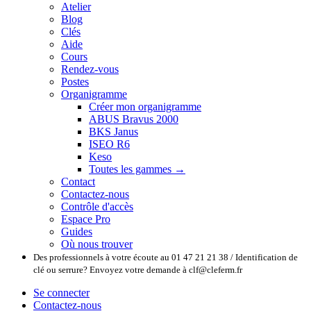
Atelier
Blog
Clés
Aide
Cours
Rendez-vous
Postes
Organigramme
Créer mon organigramme
ABUS Bravus 2000
BKS Janus
ISEO R6
Keso
Toutes les gammes →
Contact
Contactez-nous
Contrôle d'accès
Espace Pro
Guides
Où nous trouver
Des professionnels à votre écoute au 01 47 21 21 38 / Identification de
clé ou serrure? Envoyez votre demande à clf@cleferm.fr
Se connecter
Contactez-nous