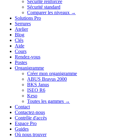
Sécurité renforcée
Sécurité standard
Comparer les niveaux →
Solutions Pro
Serrures
Atelier
Blog
Clés
Aide
Cours
Rendez-vous
Postes
Organigramme
Créer mon organigramme
ABUS Bravus 2000
BKS Janus
ISEO R6
Keso
Toutes les gammes →
Contact
Contactez-nous
Contrôle d'accès
Espace Pro
Guides
Où nous trouver