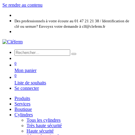
Se rendre au contenu
Des professionnels à votre écoute au 01 47 21 21 38 / Identification de
clé ou serrure? Envoyez votre demande à clf@cleferm.fr
0
Mon panier
0
Liste de souhaits
Se connecter
Produits
Services
Boutique
Cylindres
Tous les cylindres
Très haute sécurité
Haute sécurité