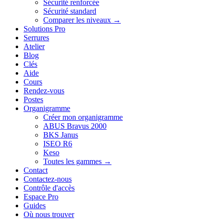
Sécurité renforcée
Sécurité standard
Comparer les niveaux →
Solutions Pro
Serrures
Atelier
Blog
Clés
Aide
Cours
Rendez-vous
Postes
Organigramme
Créer mon organigramme
ABUS Bravus 2000
BKS Janus
ISEO R6
Keso
Toutes les gammes →
Contact
Contactez-nous
Contrôle d'accès
Espace Pro
Guides
Où nous trouver