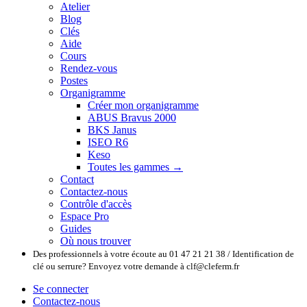
Atelier
Blog
Clés
Aide
Cours
Rendez-vous
Postes
Organigramme
Créer mon organigramme
ABUS Bravus 2000
BKS Janus
ISEO R6
Keso
Toutes les gammes →
Contact
Contactez-nous
Contrôle d'accès
Espace Pro
Guides
Où nous trouver
Des professionnels à votre écoute au 01 47 21 21 38 / Identification de
clé ou serrure? Envoyez votre demande à clf@cleferm.fr
Se connecter
Contactez-nous