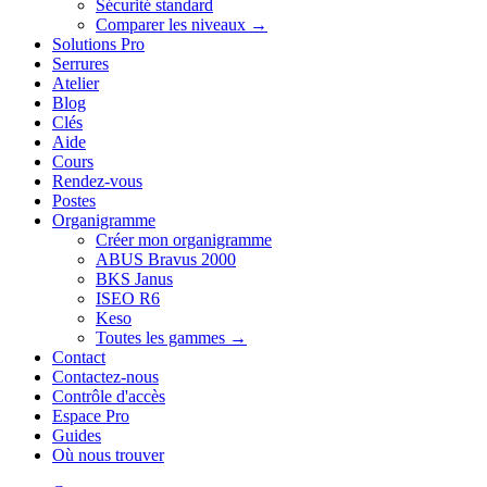
Sécurité standard
Comparer les niveaux →
Solutions Pro
Serrures
Atelier
Blog
Clés
Aide
Cours
Rendez-vous
Postes
Organigramme
Créer mon organigramme
ABUS Bravus 2000
BKS Janus
ISEO R6
Keso
Toutes les gammes →
Contact
Contactez-nous
Contrôle d'accès
Espace Pro
Guides
Où nous trouver