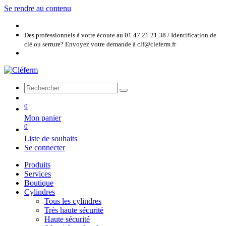
Se rendre au contenu
Des professionnels à votre écoute au 01 47 21 21 38 / Identification de
clé ou serrure? Envoyez votre demande à clf@cleferm.fr
0
Mon panier
0
Liste de souhaits
Se connecter
Produits
Services
Boutique
Cylindres
Tous les cylindres
Très haute sécurité
Haute sécurité