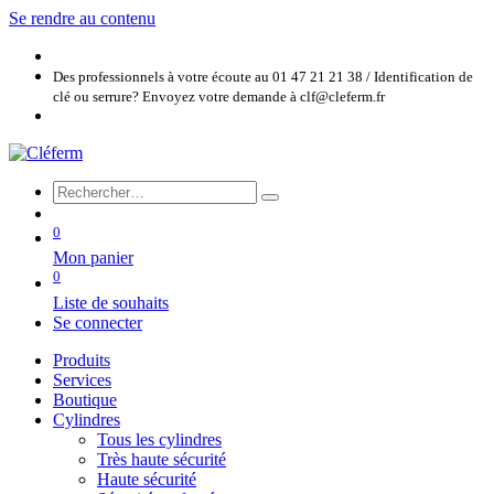
Se rendre au contenu
Des professionnels à votre écoute au 01 47 21 21 38 / Identification de
clé ou serrure? Envoyez votre demande à clf@cleferm.fr
0
Mon panier
0
Liste de souhaits
Se connecter
Produits
Services
Boutique
Cylindres
Tous les cylindres
Très haute sécurité
Haute sécurité