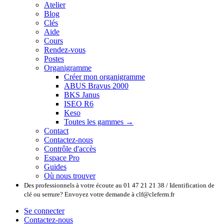
Atelier
Blog
Clés
Aide
Cours
Rendez-vous
Postes
Organigramme
Créer mon organigramme
ABUS Bravus 2000
BKS Janus
ISEO R6
Keso
Toutes les gammes →
Contact
Contactez-nous
Contrôle d'accès
Espace Pro
Guides
Où nous trouver
Des professionnels à votre écoute au 01 47 21 21 38 / Identification de
clé ou serrure? Envoyez votre demande à clf@cleferm.fr
Se connecter
Contactez-nous