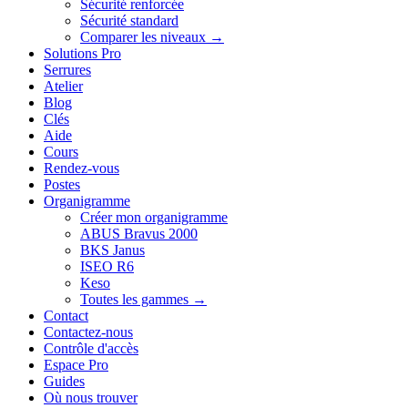
Sécurité renforcée
Sécurité standard
Comparer les niveaux →
Solutions Pro
Serrures
Atelier
Blog
Clés
Aide
Cours
Rendez-vous
Postes
Organigramme
Créer mon organigramme
ABUS Bravus 2000
BKS Janus
ISEO R6
Keso
Toutes les gammes →
Contact
Contactez-nous
Contrôle d'accès
Espace Pro
Guides
Où nous trouver