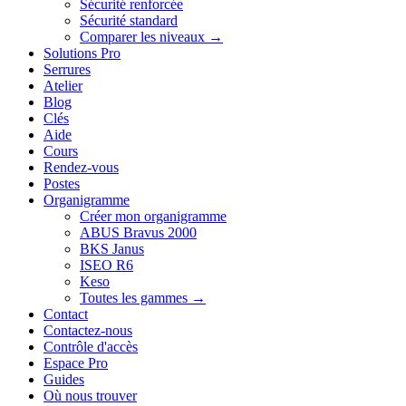
Sécurité renforcée
Sécurité standard
Comparer les niveaux →
Solutions Pro
Serrures
Atelier
Blog
Clés
Aide
Cours
Rendez-vous
Postes
Organigramme
Créer mon organigramme
ABUS Bravus 2000
BKS Janus
ISEO R6
Keso
Toutes les gammes →
Contact
Contactez-nous
Contrôle d'accès
Espace Pro
Guides
Où nous trouver