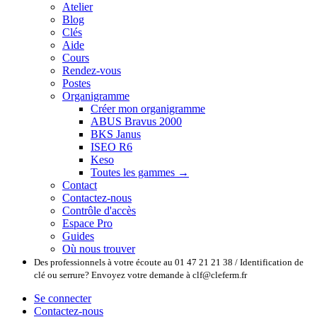
Atelier
Blog
Clés
Aide
Cours
Rendez-vous
Postes
Organigramme
Créer mon organigramme
ABUS Bravus 2000
BKS Janus
ISEO R6
Keso
Toutes les gammes →
Contact
Contactez-nous
Contrôle d'accès
Espace Pro
Guides
Où nous trouver
Des professionnels à votre écoute au 01 47 21 21 38 / Identification de
clé ou serrure? Envoyez votre demande à clf@cleferm.fr
Se connecter
Contactez-nous