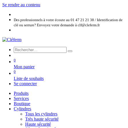
Se rendre au contenu
Des professionnels à votre écoute au 01 47 21 21 38 / Identification de
clé ou serrure? Envoyez votre demande à clf@cleferm.fr
0
Mon panier
0
Liste de souhaits
Se connecter
Produits
Services
Boutique
Cylindres
Tous les cylindres
Très haute sécurité
Haute sécurité