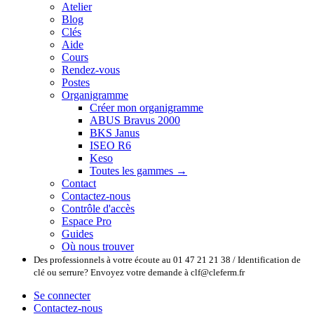
Atelier
Blog
Clés
Aide
Cours
Rendez-vous
Postes
Organigramme
Créer mon organigramme
ABUS Bravus 2000
BKS Janus
ISEO R6
Keso
Toutes les gammes →
Contact
Contactez-nous
Contrôle d'accès
Espace Pro
Guides
Où nous trouver
Des professionnels à votre écoute au 01 47 21 21 38 / Identification de
clé ou serrure? Envoyez votre demande à clf@cleferm.fr
Se connecter
Contactez-nous