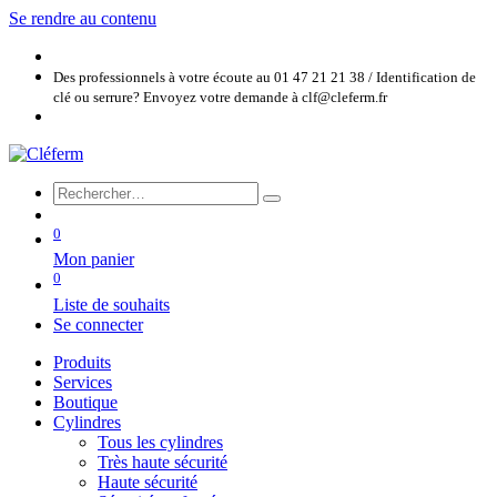
Se rendre au contenu
Des professionnels à votre écoute au 01 47 21 21 38 / Identification de
clé ou serrure? Envoyez votre demande à clf@cleferm.fr
0
Mon panier
0
Liste de souhaits
Se connecter
Produits
Services
Boutique
Cylindres
Tous les cylindres
Très haute sécurité
Haute sécurité