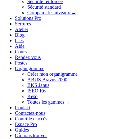
Sécurité renforcée
Sécurité standard
Comparer les niveaux →
Solutions Pro
Serrures
Atelier
Blog
Clés
Aide
Cours
Rendez-vous
Postes
Organigramme
Créer mon organigramme
ABUS Bravus 2000
BKS Janus
ISEO R6
Keso
Toutes les gammes →
Contact
Contactez-nous
Contrôle d'accès
Espace Pro
Guides
Où nous trouver