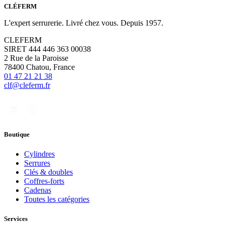
CLÉFERM
L'expert serrurerie. Livré chez vous. Depuis 1957.
CLEFERM
SIRET 444 446 363 00038
2 Rue de la Paroisse
78400 Chatou, France
01 47 21 21 38
clf@cleferm.fr
Boutique
Cylindres
Serrures
Clés & doubles
Coffres-forts
Cadenas
Toutes les catégories
Services