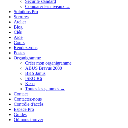
Sécurité standard
Comparer les niveaux →
Solutions Pro
Serrures
Atelier
Blog
Clés
Aide
Cours
Rendez-vous
Postes
Organigramme
Créer mon organigramme
ABUS Bravus 2000
BKS Janus
ISEO R6
Keso
Toutes les gammes →
Contact
Contactez-nous
Contrôle d'accès
Espace Pro
Guides
Où nous trouver