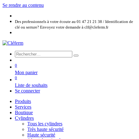
Se rendre au contenu
Des professionnels à votre écoute au 01 47 21 21 38 / Identification de
clé ou serrure? Envoyez votre demande à clf@cleferm.fr
0
Mon panier
0
Liste de souhaits
Se connecter
Produits
Services
Boutique
Cylindres
Tous les cylindres
Très haute sécurité
Haute sécurité