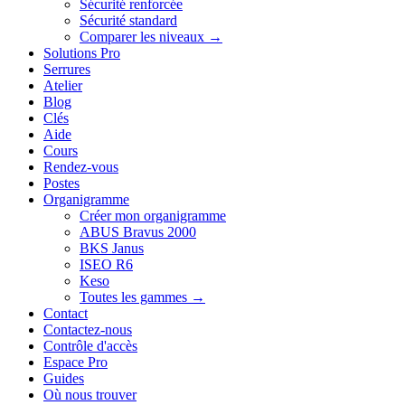
Sécurité renforcée
Sécurité standard
Comparer les niveaux →
Solutions Pro
Serrures
Atelier
Blog
Clés
Aide
Cours
Rendez-vous
Postes
Organigramme
Créer mon organigramme
ABUS Bravus 2000
BKS Janus
ISEO R6
Keso
Toutes les gammes →
Contact
Contactez-nous
Contrôle d'accès
Espace Pro
Guides
Où nous trouver