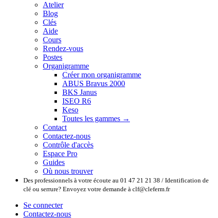
Atelier
Blog
Clés
Aide
Cours
Rendez-vous
Postes
Organigramme
Créer mon organigramme
ABUS Bravus 2000
BKS Janus
ISEO R6
Keso
Toutes les gammes →
Contact
Contactez-nous
Contrôle d'accès
Espace Pro
Guides
Où nous trouver
Des professionnels à votre écoute au 01 47 21 21 38 / Identification de
clé ou serrure? Envoyez votre demande à clf@cleferm.fr
Se connecter
Contactez-nous