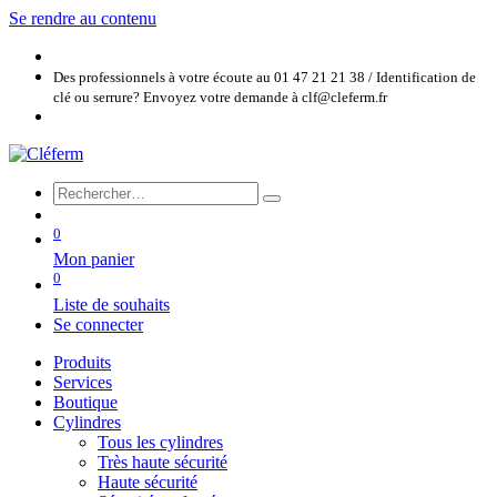
Se rendre au contenu
Des professionnels à votre écoute au 01 47 21 21 38 / Identification de
clé ou serrure? Envoyez votre demande à clf@cleferm.fr
0
Mon panier
0
Liste de souhaits
Se connecter
Produits
Services
Boutique
Cylindres
Tous les cylindres
Très haute sécurité
Haute sécurité