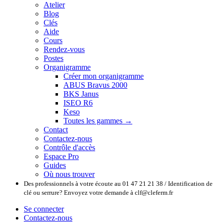
Atelier
Blog
Clés
Aide
Cours
Rendez-vous
Postes
Organigramme
Créer mon organigramme
ABUS Bravus 2000
BKS Janus
ISEO R6
Keso
Toutes les gammes →
Contact
Contactez-nous
Contrôle d'accès
Espace Pro
Guides
Où nous trouver
Des professionnels à votre écoute au 01 47 21 21 38 / Identification de
clé ou serrure? Envoyez votre demande à clf@cleferm.fr
Se connecter
Contactez-nous