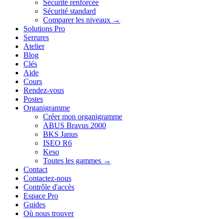
Sécurité renforcée
Sécurité standard
Comparer les niveaux →
Solutions Pro
Serrures
Atelier
Blog
Clés
Aide
Cours
Rendez-vous
Postes
Organigramme
Créer mon organigramme
ABUS Bravus 2000
BKS Janus
ISEO R6
Keso
Toutes les gammes →
Contact
Contactez-nous
Contrôle d'accès
Espace Pro
Guides
Où nous trouver