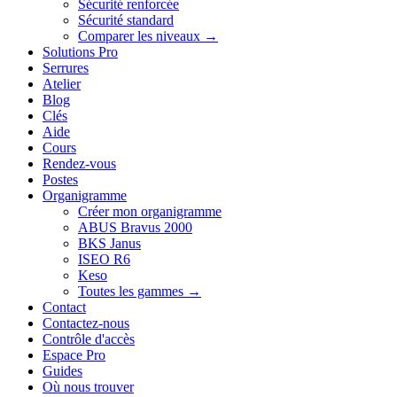
Sécurité renforcée
Sécurité standard
Comparer les niveaux →
Solutions Pro
Serrures
Atelier
Blog
Clés
Aide
Cours
Rendez-vous
Postes
Organigramme
Créer mon organigramme
ABUS Bravus 2000
BKS Janus
ISEO R6
Keso
Toutes les gammes →
Contact
Contactez-nous
Contrôle d'accès
Espace Pro
Guides
Où nous trouver