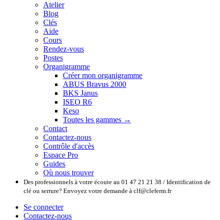
Atelier
Blog
Clés
Aide
Cours
Rendez-vous
Postes
Organigramme
Créer mon organigramme
ABUS Bravus 2000
BKS Janus
ISEO R6
Keso
Toutes les gammes →
Contact
Contactez-nous
Contrôle d'accès
Espace Pro
Guides
Où nous trouver
Des professionnels à votre écoute au 01 47 21 21 38 / Identification de
clé ou serrure? Envoyez votre demande à clf@cleferm.fr
Se connecter
Contactez-nous