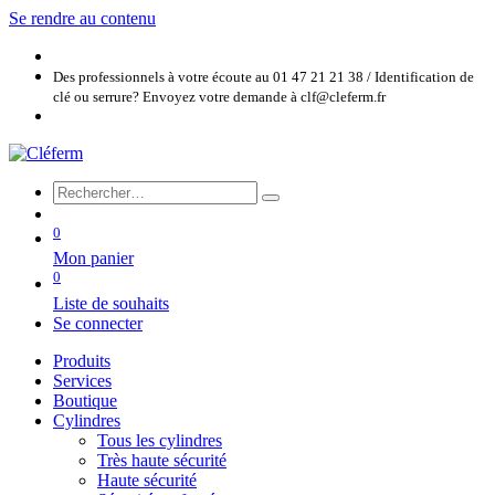
Se rendre au contenu
Des professionnels à votre écoute au 01 47 21 21 38 / Identification de
clé ou serrure? Envoyez votre demande à clf@cleferm.fr
0
Mon panier
0
Liste de souhaits
Se connecter
Produits
Services
Boutique
Cylindres
Tous les cylindres
Très haute sécurité
Haute sécurité