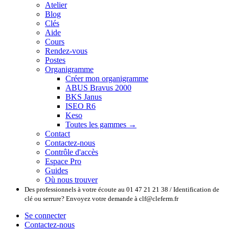
Atelier
Blog
Clés
Aide
Cours
Rendez-vous
Postes
Organigramme
Créer mon organigramme
ABUS Bravus 2000
BKS Janus
ISEO R6
Keso
Toutes les gammes →
Contact
Contactez-nous
Contrôle d'accès
Espace Pro
Guides
Où nous trouver
Des professionnels à votre écoute au 01 47 21 21 38 / Identification de
clé ou serrure? Envoyez votre demande à clf@cleferm.fr
Se connecter
Contactez-nous