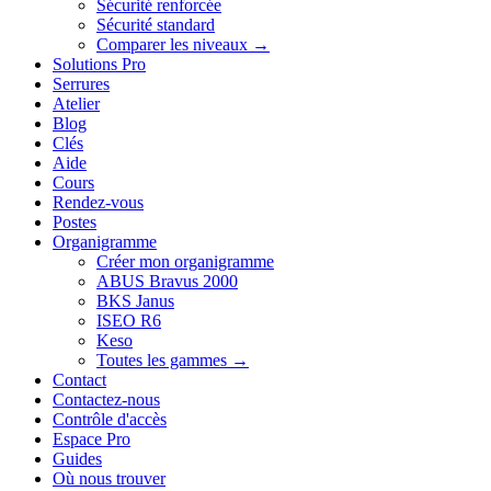
Sécurité renforcée
Sécurité standard
Comparer les niveaux →
Solutions Pro
Serrures
Atelier
Blog
Clés
Aide
Cours
Rendez-vous
Postes
Organigramme
Créer mon organigramme
ABUS Bravus 2000
BKS Janus
ISEO R6
Keso
Toutes les gammes →
Contact
Contactez-nous
Contrôle d'accès
Espace Pro
Guides
Où nous trouver