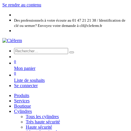
Se rendre au contenu
Des professionnels à votre écoute au 01 47 21 21 38 / Identification de
clé ou serrure? Envoyez votre demande à clf@cleferm.fr
0
Mon panier
0
Liste de souhaits
Se connecter
Produits
Services
Boutique
Cylindres
Tous les cylindres
Très haute sécurité
Haute sécurité