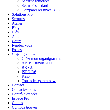
Sécurité renforcée
Sécurité standard
Comparer les niveaux →
Solutions Pro
Serrures
Atelier
Blog
Clés
Aide
Cours
Rendez-vous
Postes
Organigramme
Créer mon organigramme
ABUS Bravus 2000
BKS Janus
ISEO R6
Keso
Toutes les gammes →
Contact
Contactez-nous
Contrôle d'accès
Espace Pro
Guides
Où nous trouver