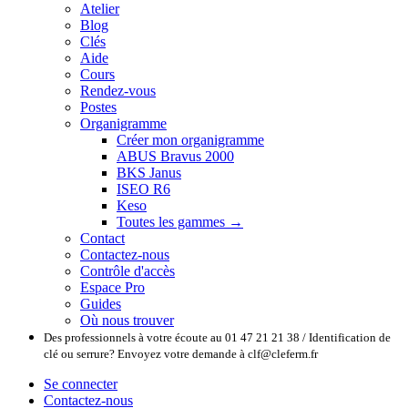
Atelier
Blog
Clés
Aide
Cours
Rendez-vous
Postes
Organigramme
Créer mon organigramme
ABUS Bravus 2000
BKS Janus
ISEO R6
Keso
Toutes les gammes →
Contact
Contactez-nous
Contrôle d'accès
Espace Pro
Guides
Où nous trouver
Des professionnels à votre écoute au 01 47 21 21 38 / Identification de
clé ou serrure? Envoyez votre demande à clf@cleferm.fr
Se connecter
Contactez-nous