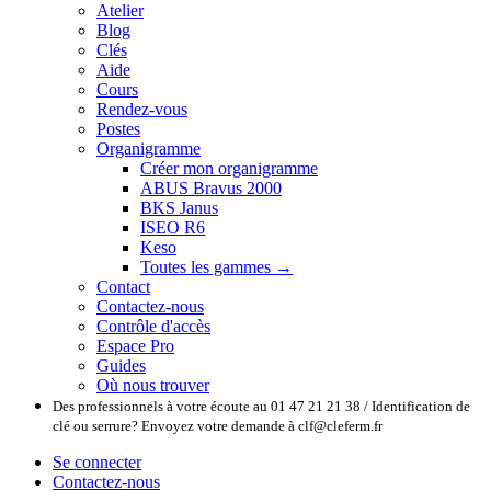
Atelier
Blog
Clés
Aide
Cours
Rendez-vous
Postes
Organigramme
Créer mon organigramme
ABUS Bravus 2000
BKS Janus
ISEO R6
Keso
Toutes les gammes →
Contact
Contactez-nous
Contrôle d'accès
Espace Pro
Guides
Où nous trouver
Des professionnels à votre écoute au 01 47 21 21 38 / Identification de
clé ou serrure? Envoyez votre demande à clf@cleferm.fr
Se connecter
Contactez-nous