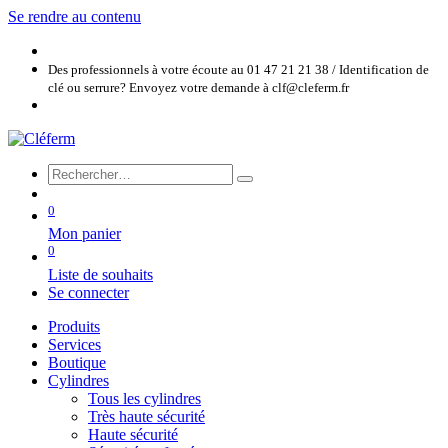
Se rendre au contenu
Des professionnels à votre écoute au 01 47 21 21 38 / Identification de
clé ou serrure? Envoyez votre demande à clf@cleferm.fr
0
Mon panier
0
Liste de souhaits
Se connecter
Produits
Services
Boutique
Cylindres
Tous les cylindres
Très haute sécurité
Haute sécurité