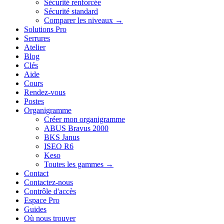
Sécurité renforcée
Sécurité standard
Comparer les niveaux →
Solutions Pro
Serrures
Atelier
Blog
Clés
Aide
Cours
Rendez-vous
Postes
Organigramme
Créer mon organigramme
ABUS Bravus 2000
BKS Janus
ISEO R6
Keso
Toutes les gammes →
Contact
Contactez-nous
Contrôle d'accès
Espace Pro
Guides
Où nous trouver