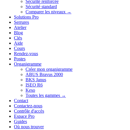
Sécurité renforcée
Sécurité standard
Comparer les niveaux →
Solutions Pro
Serrures
Atelier
Blog
Clés
Aide
Cours
Rendez-vous
Postes
Organigramme
Créer mon organigramme
ABUS Bravus 2000
BKS Janus
ISEO R6
Keso
Toutes les gammes →
Contact
Contactez-nous
Contrôle d'accès
Espace Pro
Guides
Où nous trouver