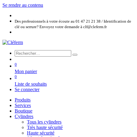
Se rendre au contenu
Des professionnels à votre écoute au 01 47 21 21 38 / Identification de
clé ou serrure? Envoyez votre demande à clf@cleferm.fr
0
Mon panier
0
Liste de souhaits
Se connecter
Produits
Services
Boutique
Cylindres
Tous les cylindres
Très haute sécurité
Haute sécurité