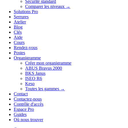
Sécurité standard
Comparer les niveaux →
Solutions Pro
Serrures
Atelier
Blog
Clés
Aide
Cours
Rendez-vous
Postes
Organigramme
Créer mon organigramme
ABUS Bravus 2000
BKS Janus
ISEO R6
Keso
Toutes les gammes →
Contact
Contactez-nous
Contrôle d'accès
Espace Pro
Guides
Où nous trouver