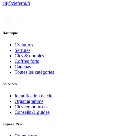
clf@cleferm.fr
Boutique
Cylindres
Serrures
Clés & doubles
Coffres-forts
Cadenas
Toutes les catégories
Services
Identification de clé
Organigramme
Clés remboursées
Conseils & guides
Espace Pro
Compte pro