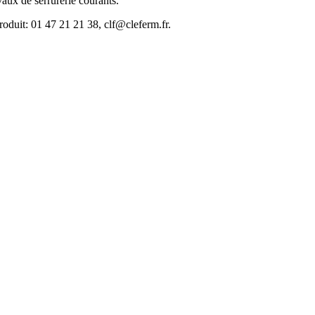
vaux de serrurerie courants.
roduit: 01 47 21 21 38, clf@cleferm.fr.