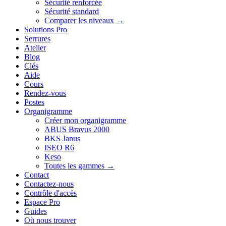
Sécurité renforcée
Sécurité standard
Comparer les niveaux →
Solutions Pro
Serrures
Atelier
Blog
Clés
Aide
Cours
Rendez-vous
Postes
Organigramme
Créer mon organigramme
ABUS Bravus 2000
BKS Janus
ISEO R6
Keso
Toutes les gammes →
Contact
Contactez-nous
Contrôle d'accès
Espace Pro
Guides
Où nous trouver