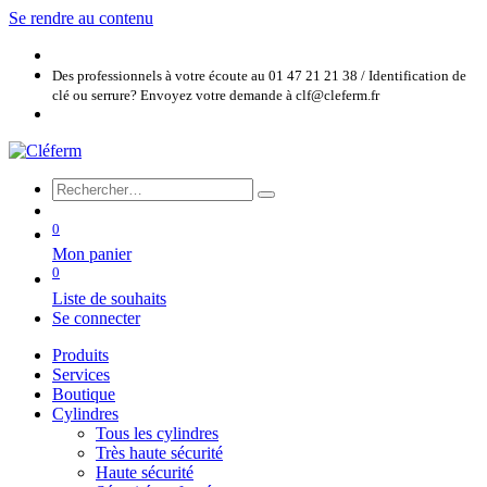
Se rendre au contenu
Des professionnels à votre écoute au 01 47 21 21 38 / Identification de
clé ou serrure? Envoyez votre demande à clf@cleferm.fr
0
Mon panier
0
Liste de souhaits
Se connecter
Produits
Services
Boutique
Cylindres
Tous les cylindres
Très haute sécurité
Haute sécurité