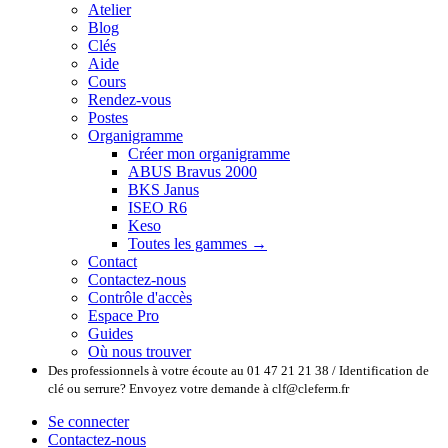
Atelier
Blog
Clés
Aide
Cours
Rendez-vous
Postes
Organigramme
Créer mon organigramme
ABUS Bravus 2000
BKS Janus
ISEO R6
Keso
Toutes les gammes →
Contact
Contactez-nous
Contrôle d'accès
Espace Pro
Guides
Où nous trouver
Des professionnels à votre écoute au 01 47 21 21 38 / Identification de
clé ou serrure? Envoyez votre demande à clf@cleferm.fr
Se connecter
Contactez-nous