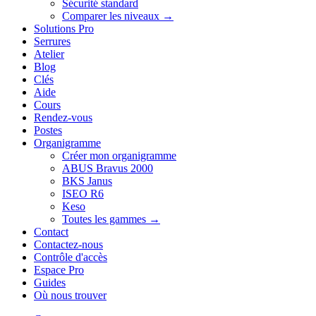
Sécurité standard
Comparer les niveaux →
Solutions Pro
Serrures
Atelier
Blog
Clés
Aide
Cours
Rendez-vous
Postes
Organigramme
Créer mon organigramme
ABUS Bravus 2000
BKS Janus
ISEO R6
Keso
Toutes les gammes →
Contact
Contactez-nous
Contrôle d'accès
Espace Pro
Guides
Où nous trouver