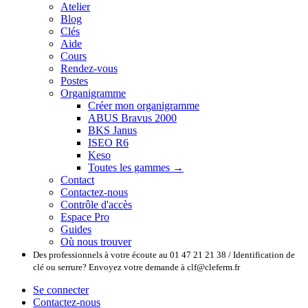
Atelier
Blog
Clés
Aide
Cours
Rendez-vous
Postes
Organigramme
Créer mon organigramme
ABUS Bravus 2000
BKS Janus
ISEO R6
Keso
Toutes les gammes →
Contact
Contactez-nous
Contrôle d'accès
Espace Pro
Guides
Où nous trouver
Des professionnels à votre écoute au 01 47 21 21 38 / Identification de
clé ou serrure? Envoyez votre demande à clf@cleferm.fr
Se connecter
Contactez-nous