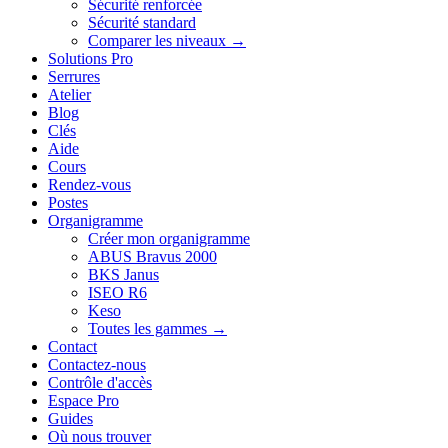
Sécurité renforcée
Sécurité standard
Comparer les niveaux →
Solutions Pro
Serrures
Atelier
Blog
Clés
Aide
Cours
Rendez-vous
Postes
Organigramme
Créer mon organigramme
ABUS Bravus 2000
BKS Janus
ISEO R6
Keso
Toutes les gammes →
Contact
Contactez-nous
Contrôle d'accès
Espace Pro
Guides
Où nous trouver