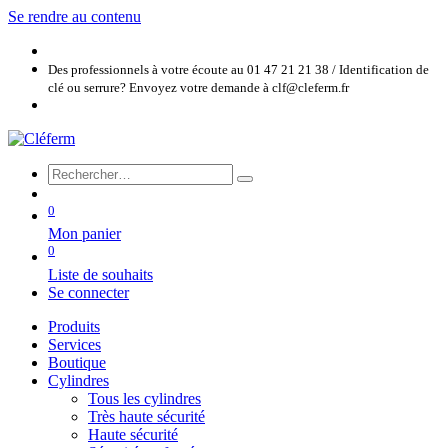
Se rendre au contenu
Des professionnels à votre écoute au 01 47 21 21 38 / Identification de
clé ou serrure? Envoyez votre demande à clf@cleferm.fr
0
Mon panier
0
Liste de souhaits
Se connecter
Produits
Services
Boutique
Cylindres
Tous les cylindres
Très haute sécurité
Haute sécurité