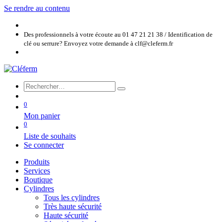
Se rendre au contenu
Des professionnels à votre écoute au 01 47 21 21 38 / Identification de
clé ou serrure? Envoyez votre demande à clf@cleferm.fr
0
Mon panier
0
Liste de souhaits
Se connecter
Produits
Services
Boutique
Cylindres
Tous les cylindres
Très haute sécurité
Haute sécurité