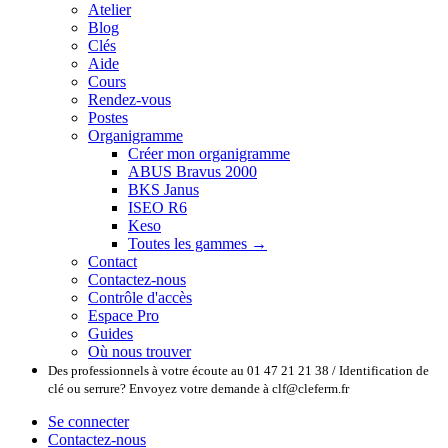
Atelier
Blog
Clés
Aide
Cours
Rendez-vous
Postes
Organigramme
Créer mon organigramme
ABUS Bravus 2000
BKS Janus
ISEO R6
Keso
Toutes les gammes →
Contact
Contactez-nous
Contrôle d'accès
Espace Pro
Guides
Où nous trouver
Des professionnels à votre écoute au 01 47 21 21 38 / Identification de
clé ou serrure? Envoyez votre demande à clf@cleferm.fr
Se connecter
Contactez-nous