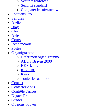
Sécurité renforcée
Sécurité standard
Comparer les niveaux →
Solutions Pro
Serrures
Atelier
Blog
Clés
Aide
Cours
Rendez-vous
Postes
Organigramme
Créer mon organigramme
ABUS Bravus 2000
BKS Janus
ISEO R6
Keso
Toutes les gammes →
Contact
Contactez-nous
Contrôle d'accès
Espace Pro
Guides
Où nous trouver