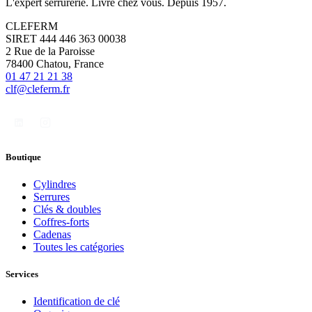
L'expert serrurerie. Livré chez vous. Depuis 1957.
CLEFERM
SIRET 444 446 363 00038
2 Rue de la Paroisse
78400 Chatou, France
01 47 21 21 38
clf@cleferm.fr
Boutique
Cylindres
Serrures
Clés & doubles
Coffres-forts
Cadenas
Toutes les catégories
Services
Identification de clé