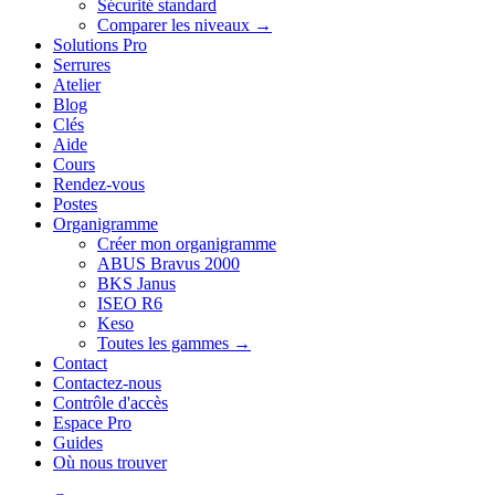
Sécurité standard
Comparer les niveaux →
Solutions Pro
Serrures
Atelier
Blog
Clés
Aide
Cours
Rendez-vous
Postes
Organigramme
Créer mon organigramme
ABUS Bravus 2000
BKS Janus
ISEO R6
Keso
Toutes les gammes →
Contact
Contactez-nous
Contrôle d'accès
Espace Pro
Guides
Où nous trouver