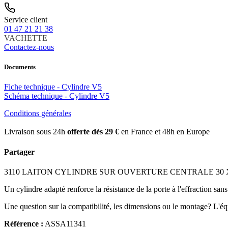
Service client
01 47 21 21 38
VACHETTE
Contactez-nous
Documents
Fiche technique - Cylindre V5
Schéma technique - Cylindre V5
Conditions générales
Livraison sous 24h
offerte dès 29 €
en France et 48h en Europe
Partager
3110 LAITON CYLINDRE SUR OUVERTURE CENTRALE 30 X 45 fait par
Un cylindre adapté renforce la résistance de la porte à l'effraction san
Une question sur la compatibilité, les dimensions ou le montage? L'é
Référence :
ASSA11341