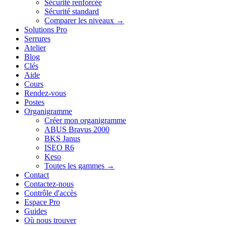
Sécurité renforcée
Sécurité standard
Comparer les niveaux →
Solutions Pro
Serrures
Atelier
Blog
Clés
Aide
Cours
Rendez-vous
Postes
Organigramme
Créer mon organigramme
ABUS Bravus 2000
BKS Janus
ISEO R6
Keso
Toutes les gammes →
Contact
Contactez-nous
Contrôle d'accès
Espace Pro
Guides
Où nous trouver