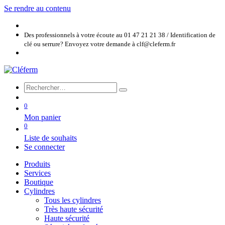
Se rendre au contenu
Des professionnels à votre écoute au 01 47 21 21 38 / Identification de
clé ou serrure? Envoyez votre demande à clf@cleferm.fr
0
Mon panier
0
Liste de souhaits
Se connecter
Produits
Services
Boutique
Cylindres
Tous les cylindres
Très haute sécurité
Haute sécurité