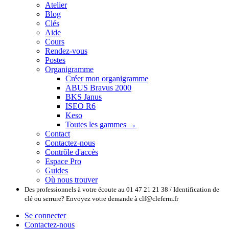
Atelier
Blog
Clés
Aide
Cours
Rendez-vous
Postes
Organigramme
Créer mon organigramme
ABUS Bravus 2000
BKS Janus
ISEO R6
Keso
Toutes les gammes →
Contact
Contactez-nous
Contrôle d'accès
Espace Pro
Guides
Où nous trouver
Des professionnels à votre écoute au 01 47 21 21 38 / Identification de
clé ou serrure? Envoyez votre demande à clf@cleferm.fr
Se connecter
Contactez-nous