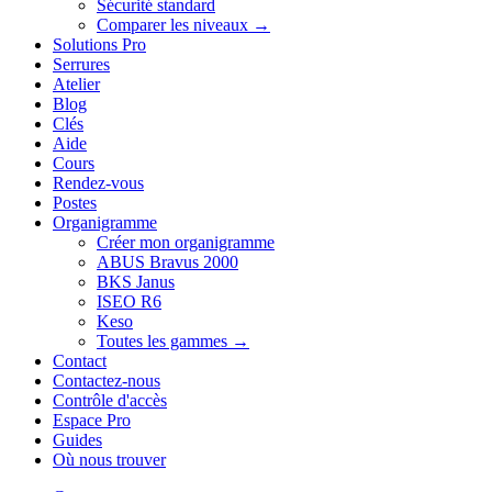
Sécurité standard
Comparer les niveaux →
Solutions Pro
Serrures
Atelier
Blog
Clés
Aide
Cours
Rendez-vous
Postes
Organigramme
Créer mon organigramme
ABUS Bravus 2000
BKS Janus
ISEO R6
Keso
Toutes les gammes →
Contact
Contactez-nous
Contrôle d'accès
Espace Pro
Guides
Où nous trouver