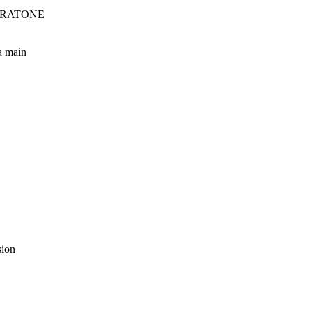
INTRATONE
la main
sion