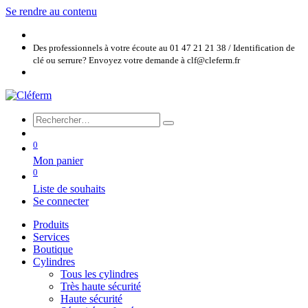
Se rendre au contenu
Des professionnels à votre écoute au 01 47 21 21 38 / Identification de
clé ou serrure? Envoyez votre demande à clf@cleferm.fr
0
Mon panier
0
Liste de souhaits
Se connecter
Produits
Services
Boutique
Cylindres
Tous les cylindres
Très haute sécurité
Haute sécurité