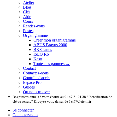
Atelier
Blog
Clés
Aide
Cours
Rendez-vous
Postes
Organigramme
Créer mon organigramme
ABUS Bravus 2000
BKS Janus
ISEO R6
Keso
Toutes les gammes →
Contact
Contactez-nous
Contrôle d'accès
Espace Pro
Guides
Où nous trouver
Des professionnels à votre écoute au 01 47 21 21 38 / Identification de
clé ou serrure? Envoyez votre demande à clf@cleferm.fr
Se connecter
Contactez-nous