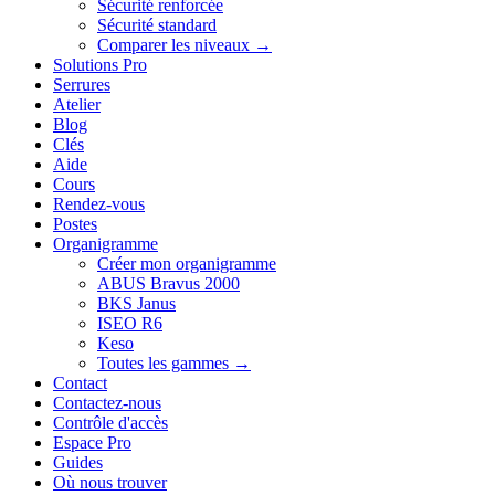
Sécurité renforcée
Sécurité standard
Comparer les niveaux →
Solutions Pro
Serrures
Atelier
Blog
Clés
Aide
Cours
Rendez-vous
Postes
Organigramme
Créer mon organigramme
ABUS Bravus 2000
BKS Janus
ISEO R6
Keso
Toutes les gammes →
Contact
Contactez-nous
Contrôle d'accès
Espace Pro
Guides
Où nous trouver