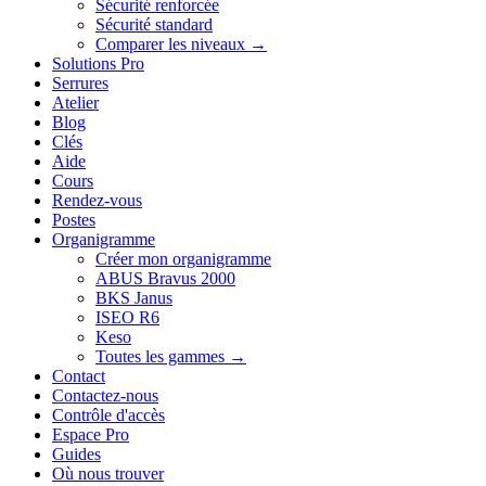
Sécurité renforcée
Sécurité standard
Comparer les niveaux →
Solutions Pro
Serrures
Atelier
Blog
Clés
Aide
Cours
Rendez-vous
Postes
Organigramme
Créer mon organigramme
ABUS Bravus 2000
BKS Janus
ISEO R6
Keso
Toutes les gammes →
Contact
Contactez-nous
Contrôle d'accès
Espace Pro
Guides
Où nous trouver