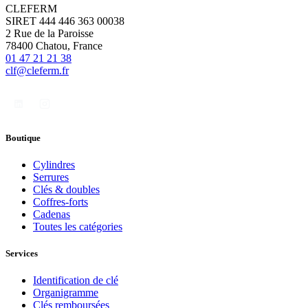
CLEFERM
SIRET 444 446 363 00038
2 Rue de la Paroisse
78400 Chatou, France
01 47 21 21 38
clf@cleferm.fr
Boutique
Cylindres
Serrures
Clés & doubles
Coffres-forts
Cadenas
Toutes les catégories
Services
Identification de clé
Organigramme
Clés remboursées