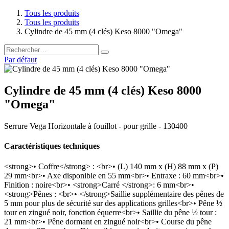
Tous les produits
Tous les produits
Cylindre de 45 mm (4 clés) Keso 8000 "Omega"
Par défaut
Cylindre de 45 mm (4 clés) Keso 8000
"Omega"
Serrure Vega Horizontale à fouillot - pour grille - 130400
Caractéristiques techniques
<strong>• Coffre</strong> : <br>• (L) 140 mm x (H) 88 mm x (P)
29 mm<br>• Axe disponible en 55 mm<br>• Entraxe : 60 mm<br>•
Finition : noire<br>• <strong>Carré </strong>: 6 mm<br>•
<strong>Pênes : <br>• </strong>Saillie supplémentaire des pênes de
5 mm pour plus de sécurité sur des applications grilles<br>• Pêne ½
tour en zingué noir, fonction équerre<br>• Saillie du pêne ½ tour :
21 mm<br>• Pêne dormant en zingué noir<br>• Course du pêne