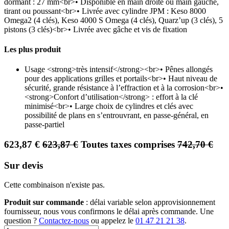
dormant : 27 mm<br>• Disponible en main droite ou main gauche,
tirant ou poussant<br>• Livrée avec cylindre JPM : Keso 8000
Omega2 (4 clés), Keso 4000 S Omega (4 clés), Quarz’up (3 clés), 5
pistons (3 clés)<br>• Livrée avec gâche et vis de fixation
Les plus produit
Usage <strong>très intensif</strong><br>• Pênes allongés
pour des applications grilles et portails<br>• Haut niveau de
sécurité, grande résistance à l’effraction et à la corrosion<br>•
<strong>Confort d’utilisation</strong> : effort à la clé
minimisé<br>• Large choix de cylindres et clés avec
possibilité de plans en s’entrouvrant, en passe-général, en
passe-partiel
623,87
€
623,87
€
Toutes taxes comprises
742,70
€
Sur devis
Cette combinaison n'existe pas.
Produit sur commande
: délai variable selon approvisionnement
fournisseur, nous vous confirmons le délai après commande. Une
question ?
Contactez-nous
ou appelez le
01 47 21 21 38
.