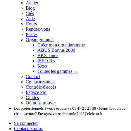
Atelier
Blog
Clés
Aide
Cours
Rendez-vous
Postes
Organigramme
Créer mon organigramme
ABUS Bravus 2000
BKS Janus
ISEO R6
Keso
Toutes les gammes →
Contact
Contactez-nous
Contrôle d'accès
Espace Pro
Guides
Où nous trouver
Des professionnels à votre écoute au 01 47 21 21 38 / Identification de
clé ou serrure? Envoyez votre demande à clf@cleferm.fr
Se connecter
Contactez-nous