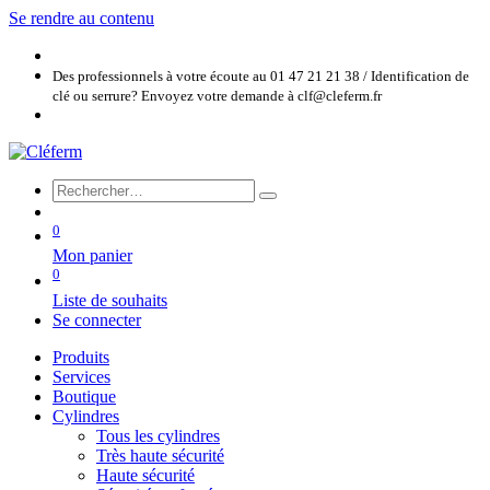
Se rendre au contenu
Des professionnels à votre écoute au 01 47 21 21 38 / Identification de
clé ou serrure? Envoyez votre demande à clf@cleferm.fr
0
Mon panier
0
Liste de souhaits
Se connecter
Produits
Services
Boutique
Cylindres
Tous les cylindres
Très haute sécurité
Haute sécurité