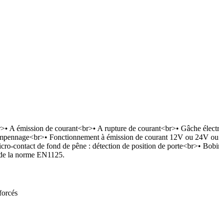
 A émission de courant<br>• A rupture de courant<br>• Gâche électriq
 empennage<br>• Fonctionnement à émission de courant 12V ou 24V ou
icro-contact de fond de pêne : détection de position de porte<br>• Bobi
s de la norme EN1125.
forcés