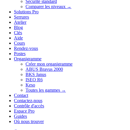
Sécurité standard
Comparer les niveaux →
Solutions Pro
Serrures
Atelier
Blog
Clés
Aide
Cours
Rendez-vous
Postes
Organigramme
Créer mon organigramme
ABUS Bravus 2000
BKS Janus
ISEO R6
Keso
Toutes les gammes →
Contact
Contactez-nous
Contrôle d'accès
Espace Pro
Guides
Où nous trouver