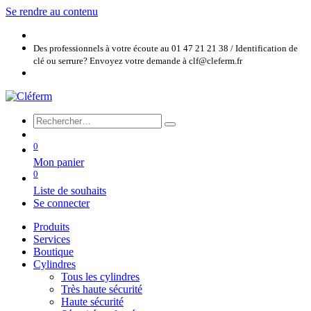
Se rendre au contenu
Des professionnels à votre écoute au 01 47 21 21 38 / Identification de
clé ou serrure? Envoyez votre demande à clf@cleferm.fr
0
Mon panier
0
Liste de souhaits
Se connecter
Produits
Services
Boutique
Cylindres
Tous les cylindres
Très haute sécurité
Haute sécurité