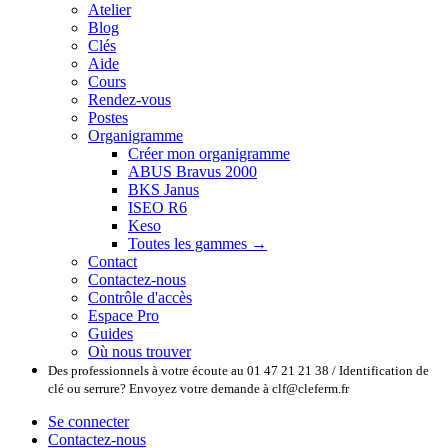
Atelier
Blog
Clés
Aide
Cours
Rendez-vous
Postes
Organigramme
Créer mon organigramme
ABUS Bravus 2000
BKS Janus
ISEO R6
Keso
Toutes les gammes →
Contact
Contactez-nous
Contrôle d'accès
Espace Pro
Guides
Où nous trouver
Des professionnels à votre écoute au 01 47 21 21 38 / Identification de
clé ou serrure? Envoyez votre demande à clf@cleferm.fr
Se connecter
Contactez-nous