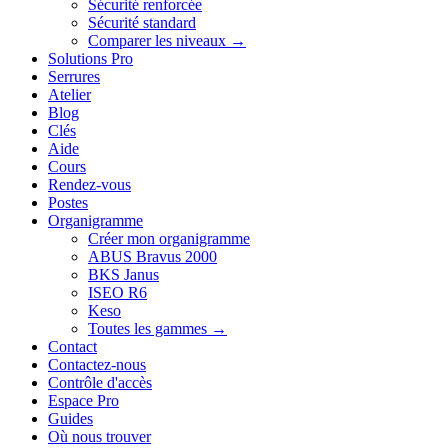
Sécurité renforcée
Sécurité standard
Comparer les niveaux →
Solutions Pro
Serrures
Atelier
Blog
Clés
Aide
Cours
Rendez-vous
Postes
Organigramme
Créer mon organigramme
ABUS Bravus 2000
BKS Janus
ISEO R6
Keso
Toutes les gammes →
Contact
Contactez-nous
Contrôle d'accès
Espace Pro
Guides
Où nous trouver