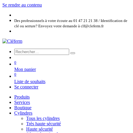
Se rendre au contenu
Des professionnels à votre écoute au 01 47 21 21 38 / Identification de
clé ou serrure? Envoyez votre demande à clf@cleferm.fr
0
Mon panier
0
Liste de souhaits
Se connecter
Produits
Services
Boutique
Cylindres
Tous les cylindres
Très haute sécurité
Haute sécurité