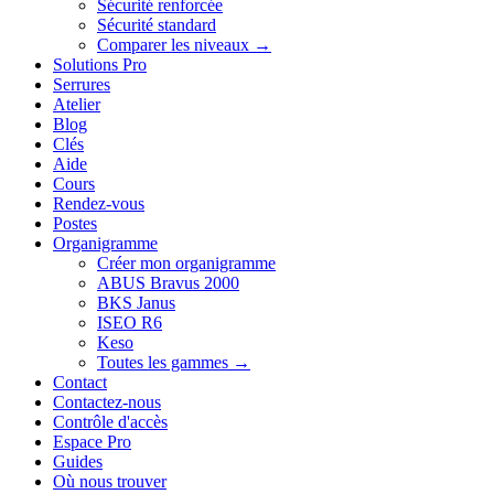
Sécurité renforcée
Sécurité standard
Comparer les niveaux →
Solutions Pro
Serrures
Atelier
Blog
Clés
Aide
Cours
Rendez-vous
Postes
Organigramme
Créer mon organigramme
ABUS Bravus 2000
BKS Janus
ISEO R6
Keso
Toutes les gammes →
Contact
Contactez-nous
Contrôle d'accès
Espace Pro
Guides
Où nous trouver