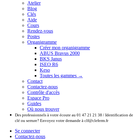
Atelier
Blog
Clés
Aide
Cours
Rendez-vous
Postes
Organigramme
Créer mon organigramme
ABUS Bravus 2000
BKS Janus
ISEO R6
Keso
Toutes les gammes →
Contact
Contactez-nous
Contrôle d'accès
Espace Pro
Guides
Où nous trouver
Des professionnels à votre écoute au 01 47 21 21 38 / Identification de
clé ou serrure? Envoyez votre demande à clf@cleferm.fr
Se connecter
Contactez-nous