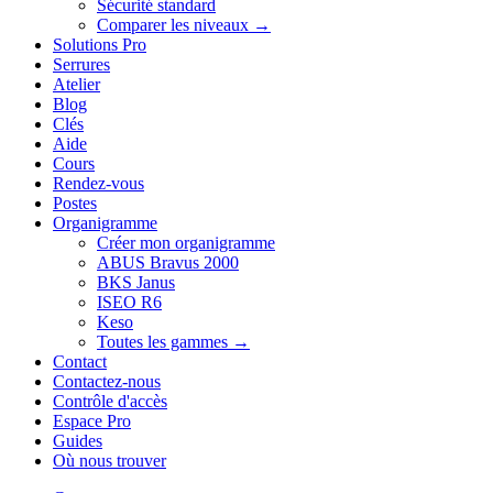
Sécurité standard
Comparer les niveaux →
Solutions Pro
Serrures
Atelier
Blog
Clés
Aide
Cours
Rendez-vous
Postes
Organigramme
Créer mon organigramme
ABUS Bravus 2000
BKS Janus
ISEO R6
Keso
Toutes les gammes →
Contact
Contactez-nous
Contrôle d'accès
Espace Pro
Guides
Où nous trouver