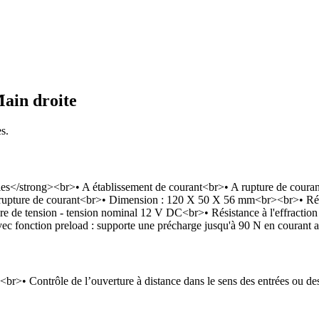
Main droite
s.
les</strong><br>• A établissement de courant<br>• A rupture de co
 A rupture de courant<br>• Dimension : 120 X 50 X 56 mm<br><br>• Rév
e de tension - tension nominal 12 V DC<br>• Résistance à l'effracti
 fonction preload : supporte une précharge jusqu'à 90 N en courant a
<br>• Contrôle de l’ouverture à distance dans le sens des entrées ou de