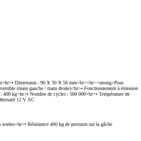
urant<br>• Dimension : 90 X 50 X 56 mm<br><br><strong>Pour
ersible (main gauche / main droite)<br>• Fonctionnement à émission
on : 400 kg<br>• Nombre de cycles : 500 000<br>• Température de
lternatif 12 V AC
s sorties<br>• Résistance 400 kg de pression sur la gâche