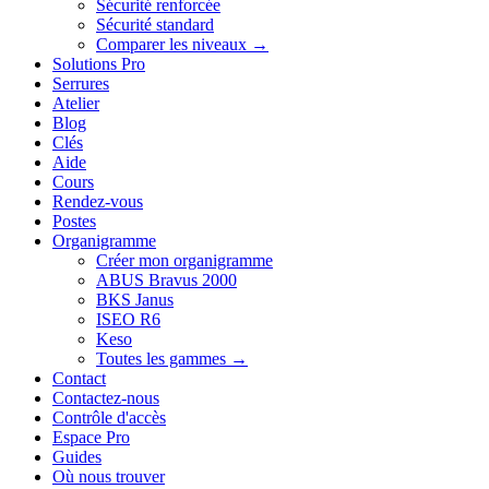
Sécurité renforcée
Sécurité standard
Comparer les niveaux →
Solutions Pro
Serrures
Atelier
Blog
Clés
Aide
Cours
Rendez-vous
Postes
Organigramme
Créer mon organigramme
ABUS Bravus 2000
BKS Janus
ISEO R6
Keso
Toutes les gammes →
Contact
Contactez-nous
Contrôle d'accès
Espace Pro
Guides
Où nous trouver