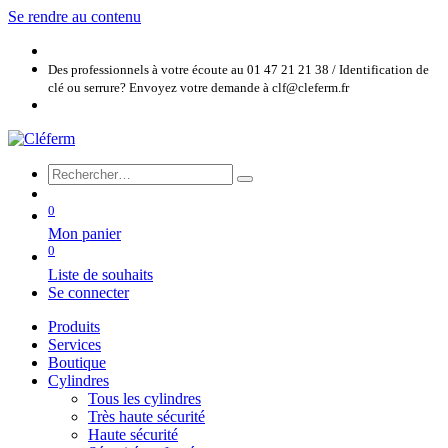
Se rendre au contenu
Des professionnels à votre écoute au 01 47 21 21 38 / Identification de
clé ou serrure? Envoyez votre demande à clf@cleferm.fr
0
Mon panier
0
Liste de souhaits
Se connecter
Produits
Services
Boutique
Cylindres
Tous les cylindres
Très haute sécurité
Haute sécurité