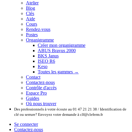
Atelier
Blog
Clés
Aide
Cours
Rendez-vous
Postes
Organigramme
Créer mon organigramme
ABUS Bravus 2000
BKS Janus
ISEO R6
Keso
Toutes les gammes →
Contact
Contactez-nous
Contrôle d'accès
Espace Pro
Guides
Où nous trouver
Des professionnels à votre écoute au 01 47 21 21 38 / Identification de
clé ou serrure? Envoyez votre demande à clf@cleferm.fr
Se connecter
Contactez-nous