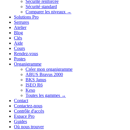
Sécurité renforcée
Sécurité standard
Comparer les niveaux →
Solutions Pro
Serrures
Atelier
Blog
Clés
Aide
Cours
Rendez-vous
Postes
Organigramme
Créer mon organigramme
ABUS Bravus 2000
BKS Janus
ISEO R6
Keso
Toutes les gammes →
Contact
Contactez-nous
Contrôle d'accès
Espace Pro
Guides
Où nous trouver