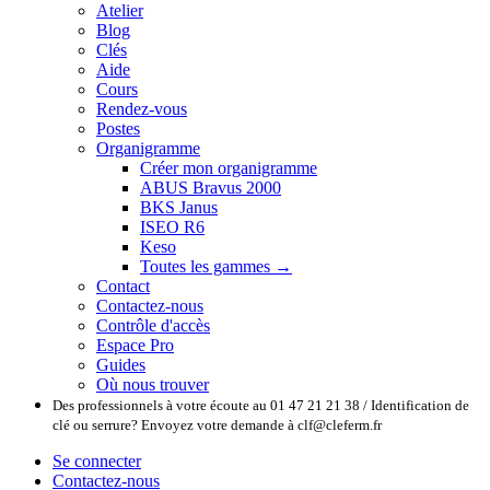
Atelier
Blog
Clés
Aide
Cours
Rendez-vous
Postes
Organigramme
Créer mon organigramme
ABUS Bravus 2000
BKS Janus
ISEO R6
Keso
Toutes les gammes →
Contact
Contactez-nous
Contrôle d'accès
Espace Pro
Guides
Où nous trouver
Des professionnels à votre écoute au 01 47 21 21 38 / Identification de
clé ou serrure? Envoyez votre demande à clf@cleferm.fr
Se connecter
Contactez-nous