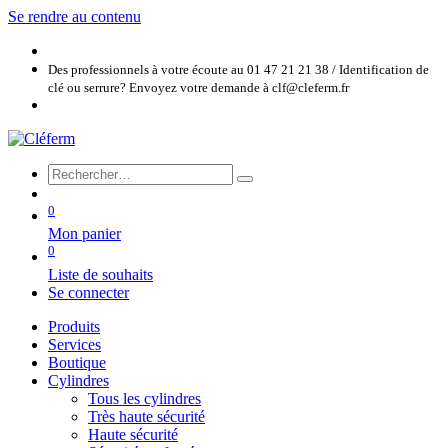
Se rendre au contenu
Des professionnels à votre écoute au 01 47 21 21 38 / Identification de
clé ou serrure? Envoyez votre demande à clf@cleferm.fr
0
Mon panier
0
Liste de souhaits
Se connecter
Produits
Services
Boutique
Cylindres
Tous les cylindres
Très haute sécurité
Haute sécurité