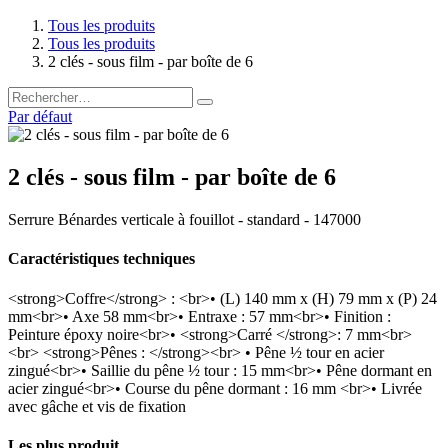
Tous les produits
Tous les produits
2 clés - sous film - par boîte de 6
Par défaut
2 clés - sous film - par boîte de 6
Serrure Bénardes verticale à fouillot - standard - 147000
Caractéristiques techniques
<strong>Coffre</strong> : <br>• (L) 140 mm x (H) 79 mm x (P) 24
mm<br>• Axe 58 mm<br>• Entraxe : 57 mm<br>• Finition :
Peinture époxy noire<br>• <strong>Carré </strong>: 7 mm<br>
<br> <strong>Pênes : </strong><br> • Pêne ½ tour en acier
zingué<br>• Saillie du pêne ½ tour : 15 mm<br>• Pêne dormant en
acier zingué<br>• Course du pêne dormant : 16 mm <br>• Livrée
avec gâche et vis de fixation
Les plus produit