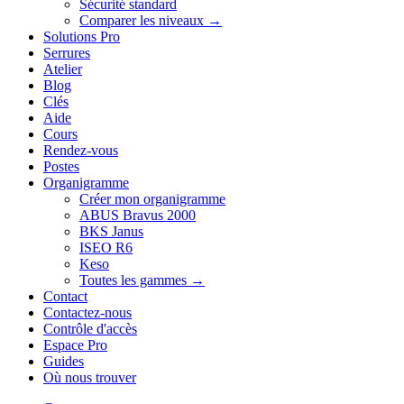
Sécurité standard
Comparer les niveaux →
Solutions Pro
Serrures
Atelier
Blog
Clés
Aide
Cours
Rendez-vous
Postes
Organigramme
Créer mon organigramme
ABUS Bravus 2000
BKS Janus
ISEO R6
Keso
Toutes les gammes →
Contact
Contactez-nous
Contrôle d'accès
Espace Pro
Guides
Où nous trouver