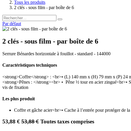
Tous les produits
2 clés - sous film - par boîte de 6
Par défaut
2 clés - sous film - par boîte de 6
Serrure Bénardes horizontale à fouillot - standard - 144000
Caractéristiques techniques
<strong>Coffre</strong> : <br>• (L) 140 mm x (H) 79 mm x (P) 24
<strong>Pênes : </strong><br> • Pêne ½ tour en acier zingué<br>• 
vis de fixation
Les plus produit
Coffre et gâche acier<br>• Cache à l’entrée pour protéger de la 
53,88
€
53,88
€
Toutes taxes comprises