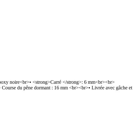
époxy noire<br>• <strong>Carré </strong>: 6 mm<br><br>
>• Course du pêne dormant : 16 mm <br><br>• Livrée avec gâche et