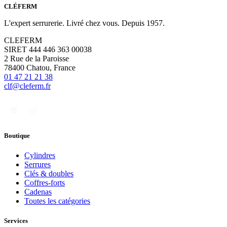
CLÉFERM
L'expert serrurerie. Livré chez vous. Depuis 1957.
CLEFERM
SIRET 444 446 363 00038
2 Rue de la Paroisse
78400 Chatou, France
01 47 21 21 38
clf@cleferm.fr
Boutique
Cylindres
Serrures
Clés & doubles
Coffres-forts
Cadenas
Toutes les catégories
Services