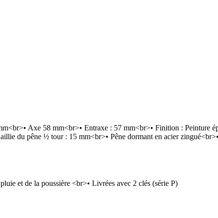
 mm<br>• Axe 58 mm<br>• Entraxe : 57 mm<br>• Finition : Peinture 
Saillie du pêne ½ tour : 15 mm<br>• Pêne dormant en acier zingué<br
pluie et de la poussière <br>• Livrées avec 2 clés (série P)