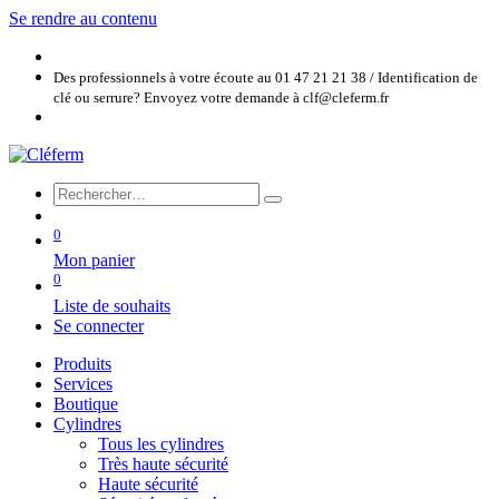
Se rendre au contenu
Des professionnels à votre écoute au 01 47 21 21 38 / Identification de
clé ou serrure? Envoyez votre demande à clf@cleferm.fr
0
Mon panier
0
Liste de souhaits
Se connecter
Produits
Services
Boutique
Cylindres
Tous les cylindres
Très haute sécurité
Haute sécurité