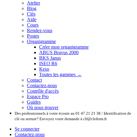
Atelier
Blog
Clés
Aide
Cours
Rendez-vous
Postes
Organigramme
Créer mon organigramme
ABUS Bravus 2000
BKS Janus
ISEO R6
Keso
Toutes les gammes →
Contact
Contactez-nous
Contrôle d'accès
Espace Pro
Guides
Où nous trouver
Des professionnels à votre écoute au 01 47 21 21 38 / Identification de
clé ou serrure? Envoyez votre demande à clf@cleferm.fr
Se connecter
Contactez-nous