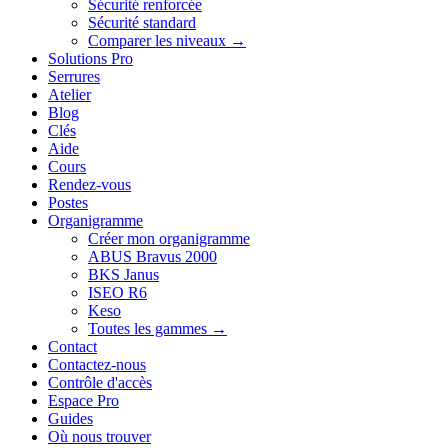
Sécurité renforcée
Sécurité standard
Comparer les niveaux →
Solutions Pro
Serrures
Atelier
Blog
Clés
Aide
Cours
Rendez-vous
Postes
Organigramme
Créer mon organigramme
ABUS Bravus 2000
BKS Janus
ISEO R6
Keso
Toutes les gammes →
Contact
Contactez-nous
Contrôle d'accès
Espace Pro
Guides
Où nous trouver