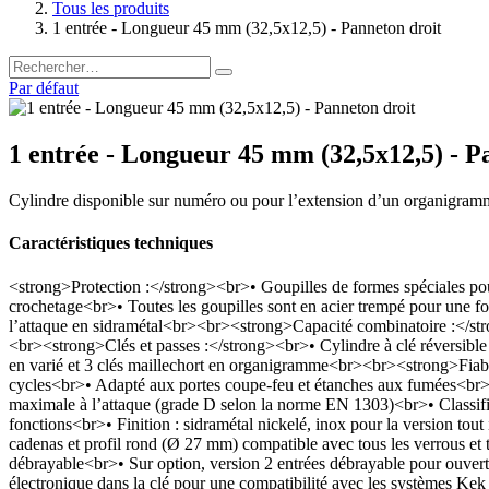
Tous les produits
1 entrée - Longueur 45 mm (32,5x12,5) - Panneton droit
Par défaut
1 entrée - Longueur 45 mm (32,5x12,5) - P
Cylindre disponible sur numéro ou pour l’extension d’un organigramm
Caractéristiques techniques
<strong>Protection :</strong><br>• Goupilles de formes spéciales pou
crochetage<br>• Toutes les goupilles sont en acier trempé pour une for
l’attaque en sidramétal<br><br><strong>Capacité combinatoire :</stro
<br><strong>Clés et passes :</strong><br>• Cylindre à clé réversible
en varié et 3 clés maillechort en organigramme<br><br><strong>Fiabi
cycles<br>• Adapté aux portes coupe-feu et étanches aux fumées<br>•
maximale à l’attaque (grade D selon la norme EN 1303)<br>• Classi
fonctions<br>• Finition : sidramétal nickelé, inox pour la version tout
cadenas et profil rond (Ø 27 mm) compatible avec tous les verrous et
débrayable<br>• Sur option, version 2 entrées débrayable pour ouvertu
électronique dans la clé pour une compatibilité avec les systèmes Kek