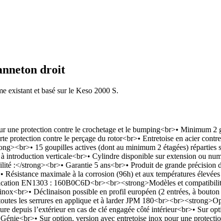
anneton droit
e existant et basé sur le Keso 2000 S.
r une protection contre le crochetage et le bumping<br>• Minimum 2 goup
te protection contre le perçage du rotor<br>• Entretoise en acier contre 
ng><br>• 15 goupilles actives (dont au minimum 2 étagées) réparties s
 à introduction verticale<br>• Cylindre disponible sur extension ou nu
lité :</strong><br>• Garantie 5 ans<br>• Produit de grande précision
 Résistance maximale à la corrosion (96h) et aux températures élevée
fication EN1303 : 160B0C6D<br><br><strong>Modèles et compatibilité
 inox<br>• Déclinaison possible en profil européen (2 entrées, à bouton 
 toutes les serrures en applique et à larder JPM 180<br><br><strong>O
re depuis l’extérieur en cas de clé engagée côté intérieur<br>• Sur op
 Génie<br>• Sur option, version avec entretoise inox pour une protectio