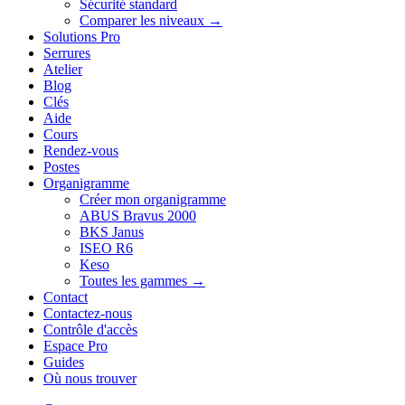
Sécurité standard
Comparer les niveaux →
Solutions Pro
Serrures
Atelier
Blog
Clés
Aide
Cours
Rendez-vous
Postes
Organigramme
Créer mon organigramme
ABUS Bravus 2000
BKS Janus
ISEO R6
Keso
Toutes les gammes →
Contact
Contactez-nous
Contrôle d'accès
Espace Pro
Guides
Où nous trouver