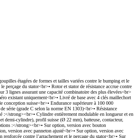
illes étagées de formes et tailles variées contre le bumping et le
le perçage du stator<br>• Rotor et stator de résistance accrue contre
ur 3 lignes assurant une capacité combinatoire des plus élevées<br>
méro existant uniquement<br>• Livré de base avec 4 clés maillechort
 de conception suisse<br>• Endurance supérieure à 100 000
s de série (grade C selon la norme EN 1303)<br>• Résistance
 :</strong><br>• Cylindre entièrement modulable en longueur et en
et demi-cylindre), profil suisse (Ø 22 mm), batteuse, contacteur,
ptions :</strong><br>• Sur option, version avec bouton
tion, version avec panneton ajusté<br>• Sur option, version avec
n renforcée contre l’arrachement et le perçage du stator<br>• Sur