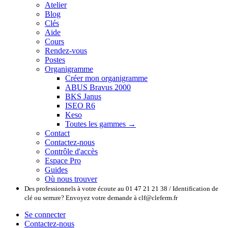
Atelier
Blog
Clés
Aide
Cours
Rendez-vous
Postes
Organigramme
Créer mon organigramme
ABUS Bravus 2000
BKS Janus
ISEO R6
Keso
Toutes les gammes →
Contact
Contactez-nous
Contrôle d'accès
Espace Pro
Guides
Où nous trouver
Des professionnels à votre écoute au 01 47 21 21 38 / Identification de
clé ou serrure? Envoyez votre demande à clf@cleferm.fr
Se connecter
Contactez-nous