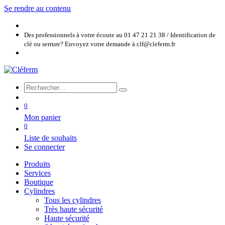
Se rendre au contenu
Des professionnels à votre écoute au 01 47 21 21 38 / Identification de
clé ou serrure? Envoyez votre demande à clf@cleferm.fr
0
Mon panier
0
Liste de souhaits
Se connecter
Produits
Services
Boutique
Cylindres
Tous les cylindres
Très haute sécurité
Haute sécurité