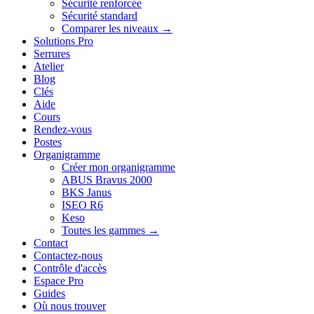
Sécurité renforcée
Sécurité standard
Comparer les niveaux →
Solutions Pro
Serrures
Atelier
Blog
Clés
Aide
Cours
Rendez-vous
Postes
Organigramme
Créer mon organigramme
ABUS Bravus 2000
BKS Janus
ISEO R6
Keso
Toutes les gammes →
Contact
Contactez-nous
Contrôle d'accès
Espace Pro
Guides
Où nous trouver