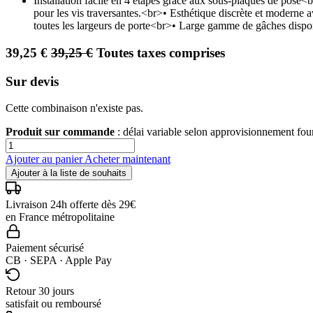
Installation facile en 4 étapes grâce aux sous-plaques de pos
pour les vis traversantes.<br>• Esthétique discrète et moderne
toutes les largeurs de porte<br>• Large gamme de gâches dispon
39,25
€
39,25
€
Toutes taxes comprises
Sur devis
Cette combinaison n'existe pas.
Produit sur commande
: délai variable selon approvisionnement fo
Ajouter au panier
Acheter maintenant
Ajouter à la liste de souhaits
Livraison 24h offerte dès 29€
en France métropolitaine
Paiement sécurisé
CB · SEPA · Apple Pay
Retour 30 jours
satisfait ou remboursé