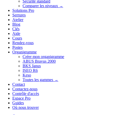
Sécurité standard
Comparer les niveaux →
Solutions Pro
Serrures
Atelier
Blog
Clés
Aide
Cours
Rendez-vous
Postes
Organigramme
Créer mon organigramme
ABUS Bravus 2000
BKS Janus
ISEO R6
Keso
Toutes les gammes →
Contact
Contactez-nous
Contrôle d'accès
Espace Pro
Guides
Où nous trouver