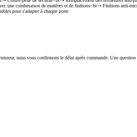
e<br>• Contre-pêne de sécurité<br>• Remplacement des fermetures anti-p
 avec une combinaison de matières et de finitions<br>• Finitions anti-
ibles pour s'adapter à chaque porte
urnisseur, nous vous confirmons le délai après commande. Une question