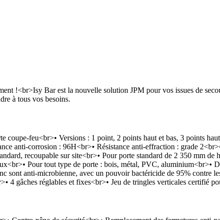
ement !<br>Isy Bar est la nouvelle solution JPM pour vos issues de secours
ndre à tous vos besoins.
upe-feu<br>• Versions : 1 point, 2 points haut et bas, 3 points haut 
nce anti-corrosion : 96H<br>• Résistance anti-effraction : grade 2<br>•
ard, recoupable sur site<br>• Pour porte standard de 2 350 mm de ha
ux<br>• Pour tout type de porte : bois, métal, PVC, aluminium<br>• Dim
nc sont anti-microbienne, avec un pouvoir bactéricide de 95% contre les
ches réglables et fixes<br>• Jeu de tringles verticales certifié pou