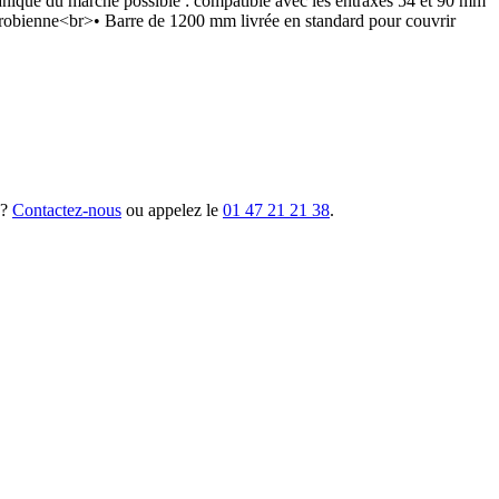
anique du marché possible : compatible avec les entraxes 54 et 90 mm
microbienne<br>• Barre de 1200 mm livrée en standard pour couvrir
 ?
Contactez-nous
ou appelez le
01 47 21 21 38
.