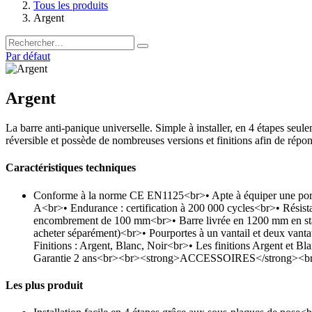
Tous les produits
Argent
Par défaut
Argent
La barre anti-panique universelle. Simple à installer, en 4 étapes seul
réversible et possède de nombreuses versions et finitions afin de répo
Caractéristiques techniques
Conforme à la norme CE EN1125<br>• Apte à équiper une porte co
A<br>• Endurance : certification à 200 000 cycles<br>• Résista
encombrement de 100 mm<br>• Barre livrée en 1200 mm en stand
acheter séparément)<br>• Pourportes à un vantail et deux vanta
Finitions : Argent, Blanc, Noir<br>• Les finitions Argent et Bla
Garantie 2 ans<br><br><strong>ACCESSOIRES</strong><br>• 4 gâ
Les plus produit