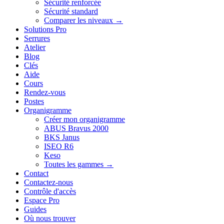
Sécurité renforcée
Sécurité standard
Comparer les niveaux →
Solutions Pro
Serrures
Atelier
Blog
Clés
Aide
Cours
Rendez-vous
Postes
Organigramme
Créer mon organigramme
ABUS Bravus 2000
BKS Janus
ISEO R6
Keso
Toutes les gammes →
Contact
Contactez-nous
Contrôle d'accès
Espace Pro
Guides
Où nous trouver