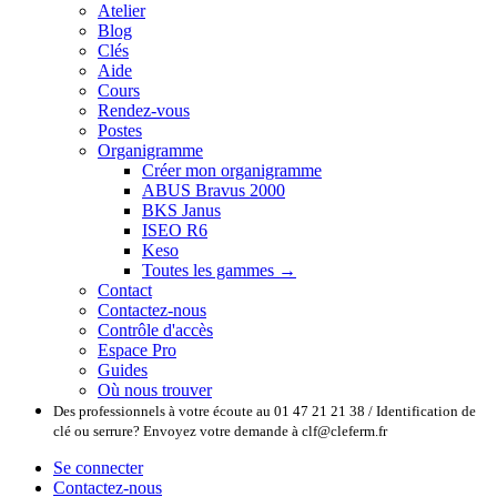
Atelier
Blog
Clés
Aide
Cours
Rendez-vous
Postes
Organigramme
Créer mon organigramme
ABUS Bravus 2000
BKS Janus
ISEO R6
Keso
Toutes les gammes →
Contact
Contactez-nous
Contrôle d'accès
Espace Pro
Guides
Où nous trouver
Des professionnels à votre écoute au 01 47 21 21 38 / Identification de
clé ou serrure? Envoyez votre demande à clf@cleferm.fr
Se connecter
Contactez-nous