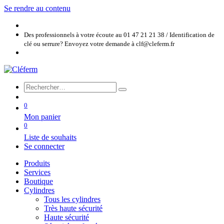
Se rendre au contenu
Des professionnels à votre écoute au 01 47 21 21 38 / Identification de
clé ou serrure? Envoyez votre demande à clf@cleferm.fr
0
Mon panier
0
Liste de souhaits
Se connecter
Produits
Services
Boutique
Cylindres
Tous les cylindres
Très haute sécurité
Haute sécurité