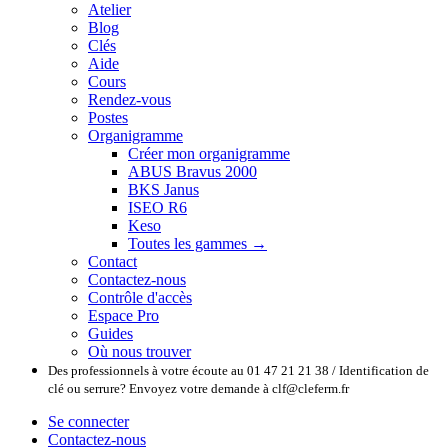
Atelier
Blog
Clés
Aide
Cours
Rendez-vous
Postes
Organigramme
Créer mon organigramme
ABUS Bravus 2000
BKS Janus
ISEO R6
Keso
Toutes les gammes →
Contact
Contactez-nous
Contrôle d'accès
Espace Pro
Guides
Où nous trouver
Des professionnels à votre écoute au 01 47 21 21 38 / Identification de
clé ou serrure? Envoyez votre demande à clf@cleferm.fr
Se connecter
Contactez-nous