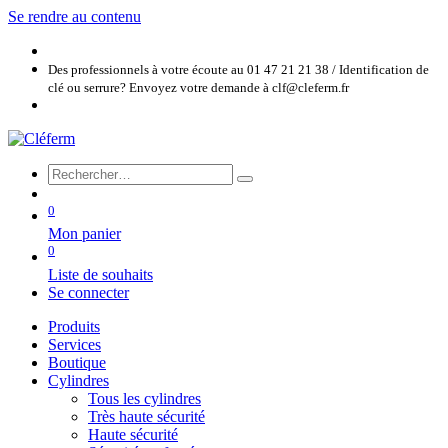
Se rendre au contenu
Des professionnels à votre écoute au 01 47 21 21 38 / Identification de
clé ou serrure? Envoyez votre demande à clf@cleferm.fr
0
Mon panier
0
Liste de souhaits
Se connecter
Produits
Services
Boutique
Cylindres
Tous les cylindres
Très haute sécurité
Haute sécurité