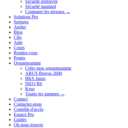
Sécurité renforcée
Sécurité standard
Comparer les niveaux →
Solutions Pro
Serrures
Atelier
Blog
Clés
Aide
Cours
Rendez-vous
Postes
Organigramme
Créer mon organigramme
ABUS Bravus 2000
BKS Janus
ISEO R6
Keso
Toutes les gammes →
Contact
Contactez-nous
Contrôle d'accès
Espace Pro
Guides
Où nous trouver